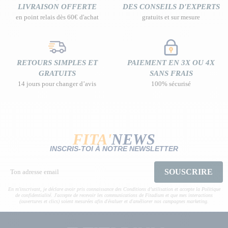
LIVRAISON OFFERTE
DES CONSEILS D'EXPERTS
en point relais dès 60€ d'achat
gratuits et sur mesure
RETOURS SIMPLES ET
PAIEMENT EN 3X OU 4X
GRATUITS
SANS FRAIS
14 jours pour changer d’avis
100% sécurisé
FITA'
NEWS
INSCRIS-TOI À NOTRE NEWSLETTER
SOUSCRIRE
En m'inscrivant, je déclare avoir pris connaissance des Conditions d’utilisation et accepte la Politique
de confidentialité. J'accepte de recevoir les communications de Fitadium et que mes interactions
(ouvertures et clics) soient mesurées afin d'évaluer et d'améliorer nos campagnes marketing.