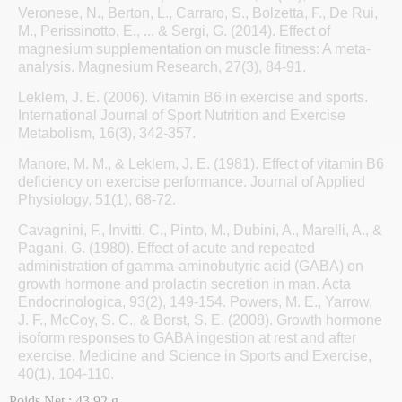
Veronese, N., Berton, L., Carraro, S., Bolzetta, F., De Rui,
M., Perissinotto, E., ... & Sergi, G. (2014). Effect of
magnesium supplementation on muscle fitness: A meta-
analysis. Magnesium Research, 27(3), 84-91.
Leklem, J. E. (2006). Vitamin B6 in exercise and sports.
International Journal of Sport Nutrition and Exercise
Metabolism, 16(3), 342-357.
Manore, M. M., & Leklem, J. E. (1981). Effect of vitamin B6
deficiency on exercise performance. Journal of Applied
Physiology, 51(1), 68-72.
Cavagnini, F., Invitti, C., Pinto, M., Dubini, A., Marelli, A., &
Pagani, G. (1980). Effect of acute and repeated
administration of gamma-aminobutyric acid (GABA) on
growth hormone and prolactin secretion in man. Acta
Endocrinologica, 93(2), 149-154. Powers, M. E., Yarrow,
J. F., McCoy, S. C., & Borst, S. E. (2008). Growth hormone
isoform responses to GABA ingestion at rest and after
exercise. Medicine and Science in Sports and Exercise,
40(1), 104-110.
Poids Net : 43,92 g