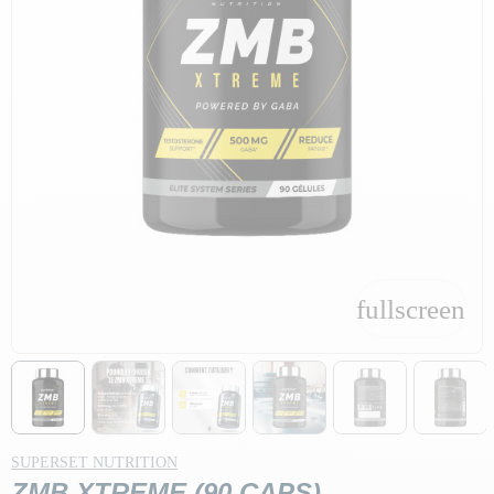
fullscreen
fullscreen
SUPERSET NUTRITION
ZMB XTREME (90 CAPS)