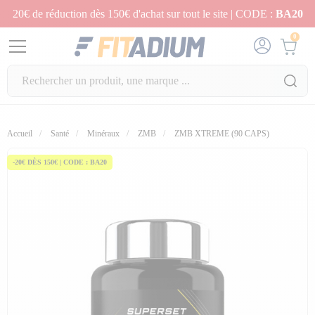
20€ de réduction dès 150€ d'achat sur tout le site | CODE :
BA20
0
fullscreen
fullscreen
fullscreen
fullscreen
Accueil
Santé
Minéraux
ZMB
ZMB XTREME (90 CAPS)
-20€ DÈS 150€ | CODE : BA20