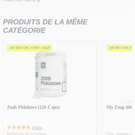
PRODUITS DE LA MÊME
CATÉGORIE
-20€ DÈS 150€ | CODE : BA20
-20€ DÈS 150€ | C
Zmb Pidolates (120 Caps)
My Zmg (60 G
3 Avis
Réduction de la fatigue
Zinc, magnésium