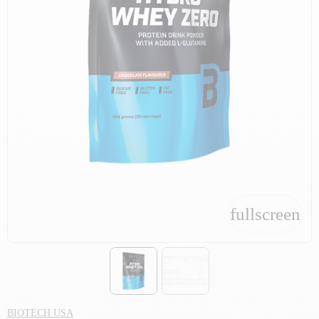
fullscreen
fullscreen
BIOTECH USA