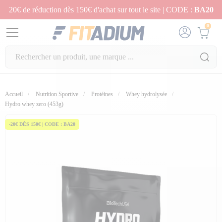
20€ de réduction dès 150€ d'achat sur tout le site | CODE :
BA20
0
Accueil
Nutrition Sportive
Protéines
Whey hydrolysée
Hydro whey zero (453g)
-20€ DÈS 150€ | CODE : BA20