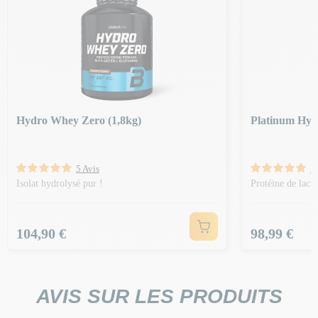
Hydro Whey Zero (1,8kg)
Platinum Hyd
5 Avis
5 
Isolat hydrolysé pur !
Protéine de lact
Prix
Prix
104,90 €
98,99 €
AVIS SUR LES PRODUITS