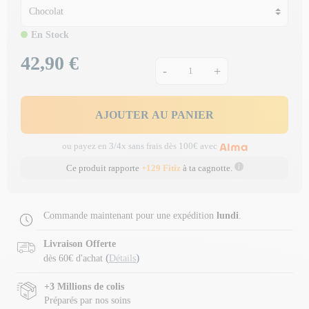
En Stock
42,90 €
Prix
-
+
AJOUTER AU PANIER
ou payez en 3/4x sans frais dès 100€ avec
Ce produit rapporte
+129 Fitiz
à ta cagnotte.
Commande maintenant pour une expédition
lundi
.
Livraison Offerte
(
)
dès 60€ d'achat
Détails
+3 Millions de colis
Préparés par nos soins