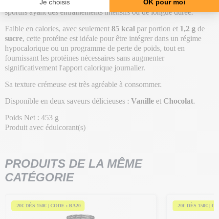
et leur supplémentation est particulièrement bénéfique pour les
sportifs ayant des entraînements intensifs ou de longue durée.
Faible en calories, avec seulement
85 kcal
par portion et
1,2 g
de
sucre
, cette protéine est idéale pour être intégrer dans un régime
hypocalorique ou un programme de perte de poids, tout en
fournissant les protéines nécessaires sans augmenter
significativement l'apport calorique journalier.
Sa texture crémeuse est très agréable à consommer.
Disponible en deux saveurs délicieuses :
Vanille
et
Chocolat
.
Poids Net : 453 g
Produit avec édulcorant(s)
PRODUITS DE LA MÊME
CATÉGORIE
-20€ DÈS 150€ | CODE : BA20
-20€ DÈS 150€ | C