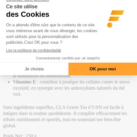
CLA Green Tea (90 caps)
de
USN
est un complément intelligent
qui combine des ingrédients reconnus pour t’aider à atteindre tes
objectifs de composition corporelle, dans le cadre d’une
alimentation équilibrée et d’un mode de vie actif.
Chaque portion t’apporte :
CLA
(acide linoléique conjugué) : un acide gras
naturellement présent dans l’alimentation, utilisé en soutien
dans les phases de sèche ou de contrôle du poids.
Extrait de thé vert
: source de catéchines et polyphénols,
connus pour leurs propriétés antioxydantes et leur rôle dans
la stimulation du métabolisme.
Vitamine E
: contribue à protéger les cellules contre le stress
oxydatif, en synergie avec les antioxydants naturels du thé
vert.
Sans ingrédients superflus, CLA Green Tea d’USN est facile à
intégrer dans ta routine quotidienne. Il complète efficacement tes
efforts nutritionnels et sportifs, tout en soutenant ton bien-être
global.
Poids Net : 150 g