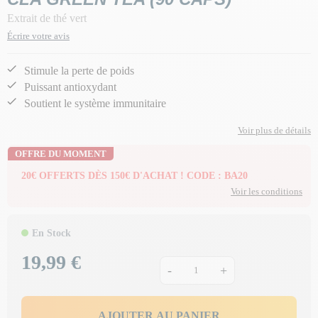
Extrait de thé vert
Écrire votre avis
Stimule la perte de poids
Puissant antioxydant
Soutient le système immunitaire
Voir plus de détails
OFFRE DU MOMENT
20€ OFFERTS DÈS 150€ D'ACHAT ! CODE : BA20
Voir les conditions
En Stock
19,99 €
Prix
-
+
AJOUTER AU PANIER