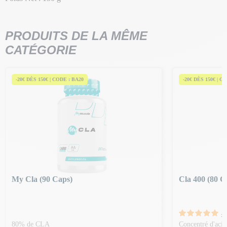
PRODUITS DE LA MÊME
CATÉGORIE
-20€ DÈS 150€ | CODE : BA20
-20€ DÈS 150€ | C
My Cla (90 Caps)
Cla 400 (80 C
4 
80% de CLA
Concentré d'acid