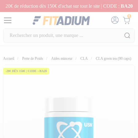
20€ de réduction dès 150€ d'achat sur tout le site | CODE :
BA20
0
Accueil
Perte de Poids
Aides minceur
CLA
CLA green tea (90 caps)
-20€ DÈS 150€ | CODE : BA20