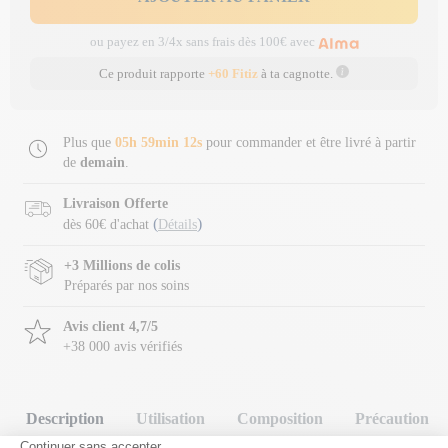
ou payez en 3/4x sans frais dès 100€ avec
Ce produit rapporte
+60 Fitiz
à ta cagnotte.
Plus que
05h 59min 11s
pour commander et être livré à partir
de
demain
.
Livraison Offerte
(
)
dès 60€ d'achat
Détails
+3 Millions de colis
Préparés par nos soins
Avis client 4,7/5
+38 000 avis vérifiés
Description
Utilisation
Composition
Précaution