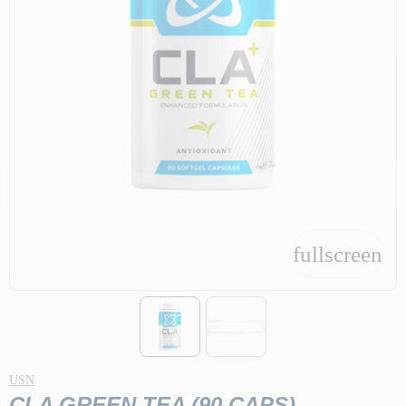
fullscreen
fullscreen
USN
CLA GREEN TEA (90 CAPS)