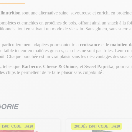
llnutrition
sont une alternative saine, savoureuse et enrichi en protéines
mplètes et enrichies en protéines de pois, offrant ainsi un snack à la fois
utritionnels, tout en suivant un mode de vie sain. Sans gluten, sans sucre
 particulièrement adaptées pour soutenir la
croissance
et le
maintien d
e faible teneur en matières grasses, car elles ne sont pas frites. Leur c
goût. Chaque bouchée est un vrai plaisir sans les désavantages des snacks
, telles que
Barbecue
,
Cheese & Onions
, et
Sweet Paprika
, pour sat
es chips te permettent de te faire plaisir sans culpabilité !
GORIE
S 150€ | CODE : BA20
-20€ DÈS 150€ | CODE : BA20