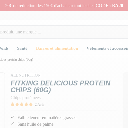
20€ de réduction dès 150€ d'achat sur tout le site | CODE :
BA20
Poids
Santé
Barres et alimentation
Vêtements et accessoi
cious protein chips (60g)
ALLNUTRITION
FITKING DELICIOUS PROTEIN
CHIPS (60G)
Chips protéinées
2 Avis
Faible teneur en matières grasses
Sans huile de palme