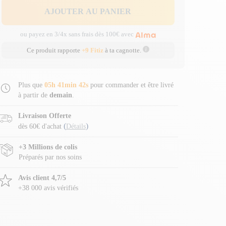
AJOUTER AU PANIER
ou payez en 3/4x sans frais dès 100€ avec
Ce produit rapporte
+9 Fitiz
à ta cagnotte.
Plus que
05h 41min 41s
pour commander et être livré
à partir de
demain
.
Livraison Offerte
(
)
dès 60€ d'achat
Détails
+3 Millions de colis
Préparés par nos soins
Avis client 4,7/5
+38 000 avis vérifiés