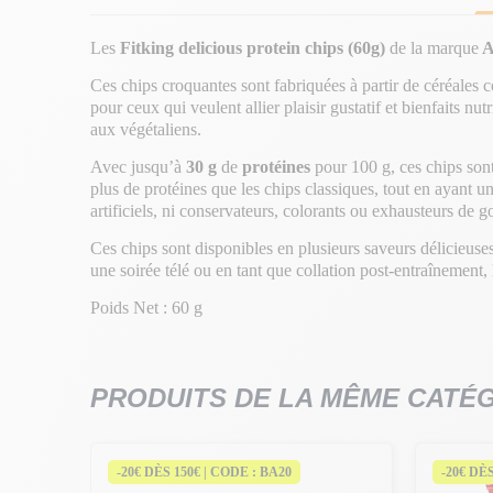
Les
Fitking delicious protein chips (60g)
de la marque
A
Ces chips croquantes sont fabriquées à partir de céréales co
pour ceux qui veulent allier plaisir gustatif et bienfaits n
aux végétaliens.
Avec jusqu’à
30 g
de
protéines
pour 100 g, ces chips sont
plus de protéines que les chips classiques, tout en ayant un
artificiels, ni conservateurs, colorants ou exhausteurs de 
Ces chips sont disponibles en plusieurs saveurs délicieuses
une soirée télé ou en tant que collation post-entraînement, l
Poids Net : 60 g
PRODUITS DE LA MÊME CATÉ
-20€ DÈS 150€ | CODE : BA20
-20€ DÈ