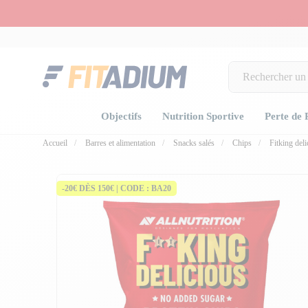
Objectifs
Nutrition Sportive
Perte de 
Accueil
Barres et alimentation
Snacks salés
Chips
Fitking deli
-20€ DÈS 150€ | CODE : BA20