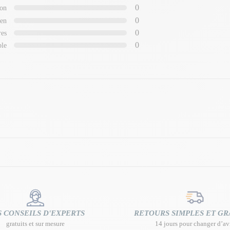
0
on
0
en
0
res
0
ble
 CONSEILS D'EXPERTS
RETOURS SIMPLES ET GR
gratuits et sur mesure
14 jours pour changer d’av