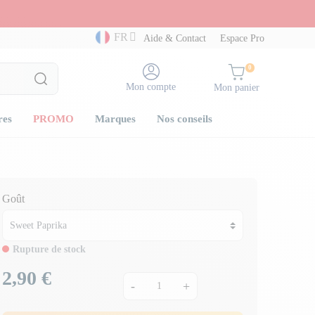
FR
Aide & Contact
Espace Pro
0
Mon compte
Mon panier
res
PROMO
Marques
Nos conseils
Goût
Rupture de stock
2,90 €
Prix
-
+