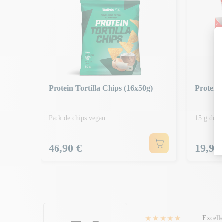
Protein Tortilla Chips (16x50g)
Protein
Pack de chips vegan
15 g de p
Prix
Prix
46,90 €
19,99
★★★★★
Excell