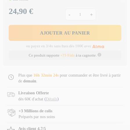
24,90 €
Prix
-
+
AJOUTER AU PANIER
ou payez en 3/4x sans frais dès 100€ avec
Ce produit rapporte
+75 Fitiz
à ta cagnotte.
Plus que
16h 32min 24s
pour commander et être livré à partir
de
demain
.
Livraison Offerte
(
)
dès 60€ d'achat
Détails
+3 Millions de colis
Préparés par nos soins
Avis client 4,7/5