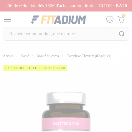
20€ de réduction dès 150€ d'achat sur tout le site | CODE :
BA20
0
fullscreen
fullscreen
fullscreen
fullscreen
fullscreen
fullscreen
Accueil
Santé
Beauté du corps
Complexe Cheveux (60 gélules)
CADEAU OFFERT | CODE : NUTRACLEAR