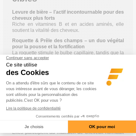
Levure de bière – l’actif incontournable pour des
cheveux plus forts
Riche en vitamines B et en acides aminés, elle
soutient la vitalité des cheveux.
Roquette & Prêle des champs – un duo végétal
pour la pousse et la fortification
La roquette stimule le bulbe capillaire, tandis que la
prêle aide à renforcer la fibre.
Myrtille – un soutien ciblé pour le cuir chevelu
Elle favorise la microcirculation, essentielle à la
bonne nutrition du follicule pileux.
Zinc, Sélénium & Cuivre – les minéraux
essentiels de la beauté capillaire
Ils contribuent au maintien de cheveux normaux, à
leur protection et à leur pigmentation.
Vitamine B6 & Biotine – des alliées du quotidien
pour des cheveux éclatants
Elles participent au maintien de cheveux normaux