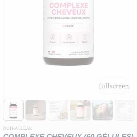
fullscreen
fullscreen
NUTRACLEAR
COMPLEXE CHEVEUX (60 GÉLULES)