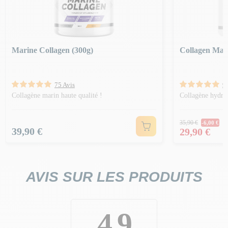
Marine Collagen (300g)
Collagen Max
75 Avis
9
Collagène marin haute qualité !
Collagène hydrol
Prix Norm
35,90 €
-6,00 €
Prix
Prix
39,90 €
29,90 €
AVIS SUR LES PRODUITS
4.9