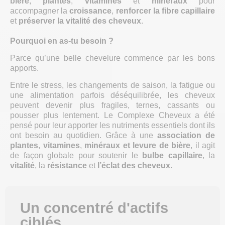
bière
,
plantes
,
vitamines
et
minéraux
pour
accompagner la
croissance
,
renforcer
la fibre capillaire
et
préserver la vitalité des cheveux
.
Pourquoi en as-tu besoin ?
Parce qu’une belle chevelure commence par les bons
apports.
Entre le stress, les changements de saison, la fatigue ou
une alimentation parfois déséquilibrée, les cheveux
peuvent devenir plus fragiles, ternes, cassants ou
pousser plus lentement. Le Complexe Cheveux a été
pensé pour leur apporter les nutriments essentiels dont ils
ont besoin au quotidien. Grâce à une
association de
plantes
,
vitamines
,
minéraux et levure de bière
, il agit
de façon globale pour soutenir le
bulbe capillaire
, la
vitalité
, la
résistance
et
l’éclat des cheveux
.
Un concentré d'actifs
ciblés