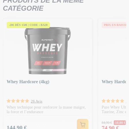
PRODUITS DE LA MÊME
CATÉGORIE
-20€ DÈS 150€ | CODE : BA20
PRIX EN BAISSE
Whey Hardcore (4kg)
Whey Hardcor
26 Avis
1
Whey technique pour renforcer la masse maigre,
Pure Whey Ultraf
la force et l’endurance
Taurine, Zinc et
Prix Norm
84,90 €
-10,00 €
Prix
Prix
144,90 €
74,90 €