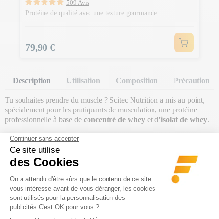
509 Avis
Protéine de qualité avec une texture gourmande
Prix
79,90 €
Description
Utilisation
Composition
Précaution
Tu souhaites prendre du muscle ? Scitec Nutrition a mis au point,
spécialement pour les pratiquants de musculation, une protéine
professionnelle à base de
concentré de whey
et d
’isolat de whey
.
Idéale pour
favoriser la croissance musculaire
et la
prise de
masse sèche
, la
100% Whey Protein Professional
contient tous
les nutriments essentiels pour le développement du muscle : acides
aminés essentiels et acides aminés ramifiés appelés aussi BCAA
(Histidine, Isoleucine, Leucine, Lysine, Méthionine, Phénylalanine,
Thréonine, Tryptophane, Valine), ainsi que deux enzymes
digestives pour une assimilation et une digestion parfaite du
supplément.