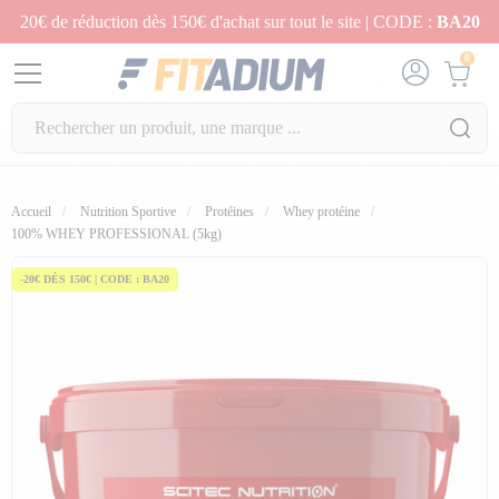
20€ de réduction dès 150€ d'achat sur tout le site | CODE :
BA20
0
Accueil
Nutrition Sportive
Protéines
Whey protéine
fullscreen
100% WHEY PROFESSIONAL (5kg)
-20€ DÈS 150€ | CODE : BA20