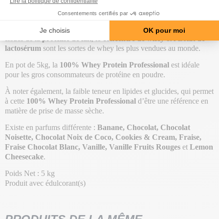
Ce complément de
protéines en poudre
est adapté dans le cadre
d’une activité de musculation (bodybuilding/fitness) pour permettre
de gagner en muscle sec ou en tonicité et de renforcer le squelette.
Issues de la
protéine de lait
, le
concentré de whey
et
l’isolat de
lactosérum
sont les sortes de whey les plus vendues au monde.
En pot de 5kg, la
100% Whey Protein Professional
est idéale
pour les gros consommateurs de protéine en poudre.
À noter également, la faible teneur en lipides et glucides, qui permet
à cette
100% Whey Protein Professional
d’être une référence en
matière de prise de masse sèche.
Existe en parfums différente :
Banane, Chocolat, Chocolat
Noisette, Chocolat Noix de Coco, Cookies & Cream, Fraise,
Fraise Chocolat Blanc, Vanille, Vanille Fruits Rouges
et
Lemon
Cheesecake
.
Poids Net : 5 kg
Produit avec édulcorant(s)