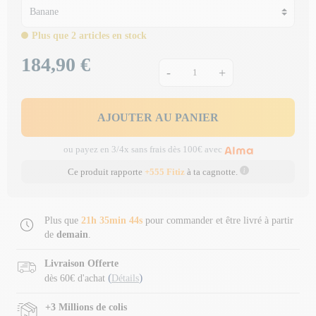
Plus que 2 articles en stock
184,90 €
Prix
-
+
AJOUTER AU PANIER
ou payez en 3/4x sans frais dès 100€ avec
Ce produit rapporte
+555 Fitiz
à ta cagnotte.
Plus que
21h 35min 43s
pour commander et être livré à partir
de
demain
.
Livraison Offerte
(
)
dès 60€ d'achat
Détails
+3 Millions de colis