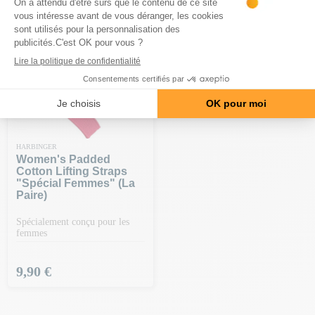
-20€ DÈS 150€ | CODE : BA20
HARBINGER
Women's Padded
Cotton Lifting Straps
"spécial Femmes" (la
Paire)
Spécialement conçu pour les
femmes
Prix
9,90 €