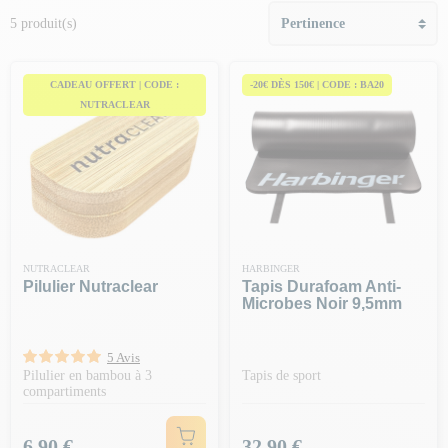
5 produit(s)
CADEAU OFFERT | CODE :
-20€ DÈS 150€ | CODE : BA20
NUTRACLEAR
NUTRACLEAR
HARBINGER
Pilulier Nutraclear
Tapis Durafoam Anti-
Microbes Noir 9,5mm
5 Avis
Pilulier en bambou à 3
Tapis de sport
compartiments
Prix
Prix
6,90 €
32,90 €