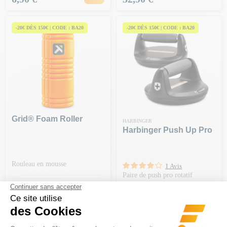
-20€ DÈS 150€ | CODE : BA20
-20€ DÈS 150€ | CODE : BA20
Grid® Foam Roller
HARBINGER
Harbinger Push Up Pro
Rouleau en mousse
1 Avis
Paire de push pro rotatif
Prix Normal
35,99 €
-50%
Prix
18,00 €
Prix
44,90 €