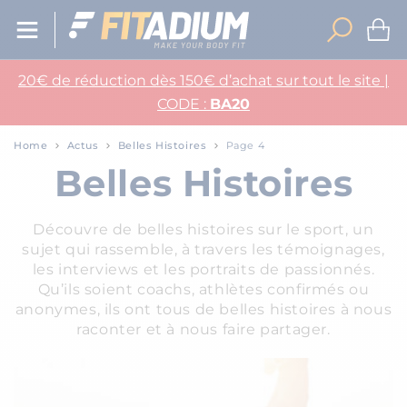
20€ de réduction dès 150€ d’achat sur tout le site |
CODE :
BA20
Home
Actus
Belles Histoires
Page 4
Belles Histoires
Découvre de belles histoires sur le sport, un
sujet qui rassemble, à travers les témoignages,
les interviews et les portraits de passionnés.
Qu’ils soient coachs, athlètes confirmés ou
anonymes, ils ont tous de belles histoires à nous
raconter et à nous faire partager.