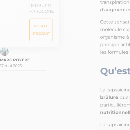
transpiration
REDBURN
d’augmenter
HARDCORE…
Cette sensati
VOIR LE
molécule cap
PRODUIT
organisme à 
principe act
les formule
17 mai 2023
Qu’est
La capsaïcin
brûlure
quan
particulière
nutritionnel
La capsaïcin