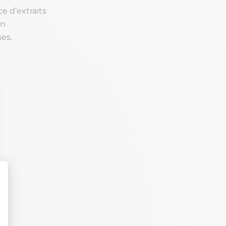
e d’extraits
on
es.