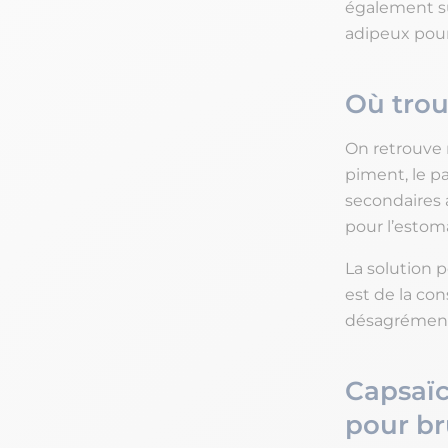
également s
adipeux pour 
Où trou
On retrouve 
piment, le pa
secondaires
pour l’estom
La solution 
est de la co
désagrémen
Capsaïci
pour br