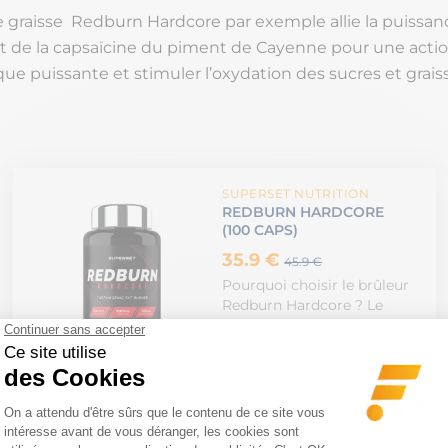
e graisse Redburn Hardcore par exemple allie la puissanc
et de la capsaïcine du piment de Cayenne pour une acti
e puissante et stimuler l’oxydation des sucres et graiss
SUPERSET NUTRITION
REDBURN HARDCORE
(100 CAPS)
35.9 €
45.9 €
Pourquoi choisir le brûleur
Redburn Hardcore ? Le
REDBURN HARDCORE…
VOIR LE PRODUIT