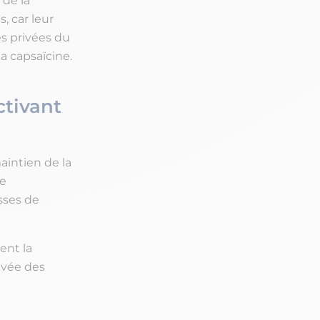
 de la
s, car leur
s privées du
a capsaïcine.
tivant
aintien de la
de
sses de
ent la
evée des