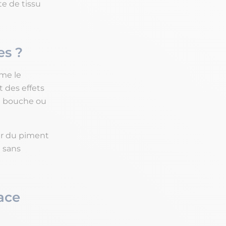
te de tissu
es ?
me le
t des effets
n bouche ou
er du piment
 sans
cace