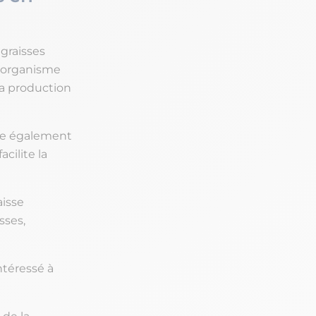
 graisses
 l’organisme
la production
te également
acilite la
aisse
sses,
ntéressé à