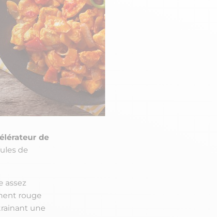
élérateur de
mules de
e assez
iment rouge
trainant une