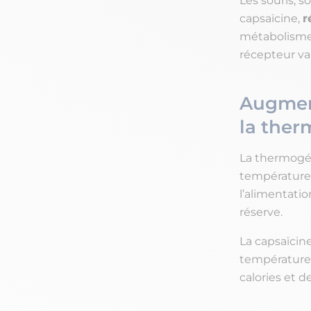
Les souris, s
capsaïcine,
r
métabolisme 
récepteur van
Augment
la the
La thermogén
température c
l’alimentati
réserve.
La capsaïcin
température
calories et d