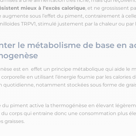
oumises à une alimentation très riche, mais qui reçoivent
ésistent mieux à l’excès calorique
, et ne grossissent pa
augmente sous l’effet du piment, contrairement à celle
illoïdes TRPV1, stimulé justement par la chaleur ou par l
er le métabolisme de base en ac
rmogenèse
èse est en effet un principe métabolique qui aide le m
orporelle en utilisant l’énergie fournie par les calories 
on quotidienne, notamment stockées sous forme de grai
e du piment active la thermogénèse en élevant légèrem
 du corps qui entraine donc une consommation plus él
es graisses.