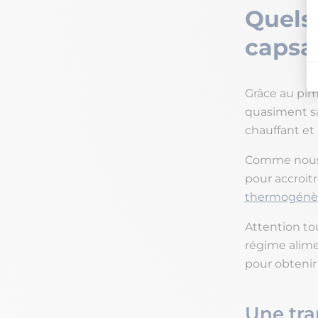
Quels 
capsa
Grâce au pime
quasiment san
chauffant et
Comme nous l
pour accroit
thermogénè
Attention tou
régime alime
pour obtenir
Une tra