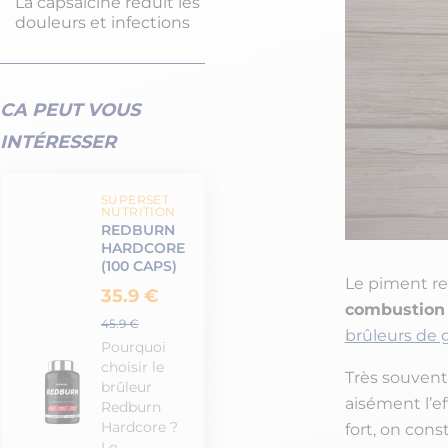
La capsaïcine réduit les
douleurs et infections
CA PEUT VOUS
INTÉRESSER
SUPERSET
NUTRITION
REDBURN
HARDCORE
(100 CAPS)
Le piment re
35.9 €
combustion 
45.9 €
brûleurs de g
Pourquoi
choisir le
Très souvent
brûleur
aisément l’e
Redburn
Hardcore ?
fort, on con
Le