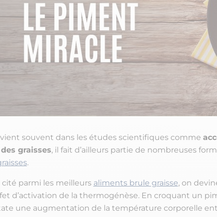
vient souvent dans les études scientifiques comme
acc
des graisses
, il fait d’ailleurs partie de nombreuses for
raisses
.
 cité parmi les meilleurs
aliments brule graisse
, on devin
ffet d’activation de la thermogénèse. En croquant un p
state une augmentation de la température corporelle en