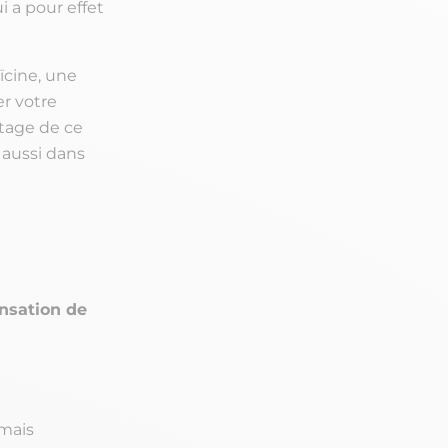
i a pour effet
aïcine, une
r votre
ptage de ce
 aussi dans
nsation de
 mais