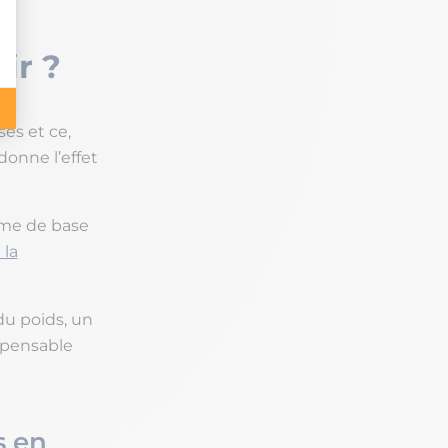
ir ?
es et ce,
donne l’effet
sme de base
 la
du poids, un
spensable
s en