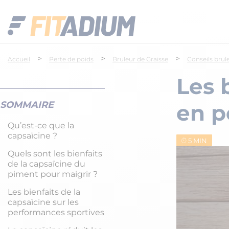
>
>
>
Accueil
Perte de poids
Bruleur de Graisse
Conseils brul
Les 
SOMMAIRE
en p
Qu’est-ce que la
capsaïcine ?
5 MIN
Quels sont les bienfaits
de la capsaïcine du
piment pour maigrir ?
Les bienfaits de la
capsaïcine sur les
performances sportives