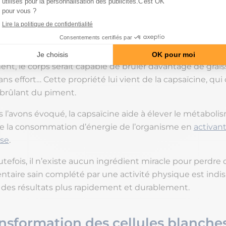
sont les bienfaits de la
ïcine du piment pour maigr
nt, le corps serait capable de brûler davantage de graiss
s effort… Cette propriété lui vient de la capsaïcine, qui 
 brûlant du piment.
’avons évoqué, la capsaïcine aide à élever le métaboli
re la consommation d’énergie de l’organisme en
activant
se
.
tefois, il n’existe aucun ingrédient miracle pour perdre 
ntaire sain complété par une activité physique est indi
 des résultats plus rapidement et durablement.
nsformation des cellules blanche