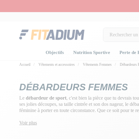
Objectifs
Nutrition Sportive
Perte de 
Accueil
Vêtements et accessoires
Vêtements Femmes
Débardeurs
DÉBARDEURS FEMMES
Le
débardeur de sport
, c'est bien la pièce que tu devrais t
ses jolies découpes, sa taille cintrée et son dos nageur, le déb
féminine à porter en toute circonstance. Que ce soit pour te re
style décontracté avec un jean, le
débardeur pour femme
es
notre sélection pour un look unique et tendance.
Voir plus