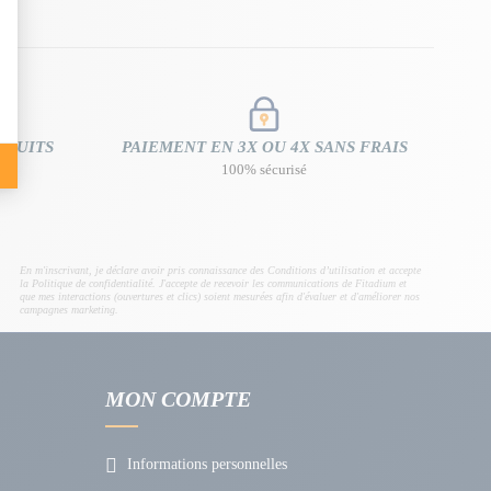
ATUITS
PAIEMENT EN 3X OU 4X SANS FRAIS
is
100% sécurisé
En m'inscrivant, je déclare avoir pris connaissance des Conditions d’utilisation et accepte
la Politique de confidentialité. J'accepte de recevoir les communications de Fitadium et
que mes interactions (ouvertures et clics) soient mesurées afin d'évaluer et d'améliorer nos
campagnes marketing.
MON COMPTE
Informations personnelles