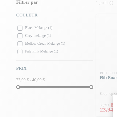
Filtrer par
1 produit(s)
COULEUR
Black Melange
(1)
Grey melange
(1)
Mellow Green Melange
(1)
Pale Pink Melange
(1)
PRIX
BETTER BO
Rib Sea
23,00 € - 40,00 €
Crop top s
Prix N
39,90 €
-4
Prix
23,94 