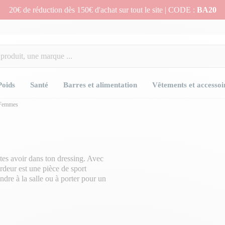
20€ de réduction dès 150€ d'achat sur tout le site | CODE :
BA20
Poids
Santé
Barres et alimentation
Vêtements et accessoi
 Femmes
outes avoir dans ton dressing. Avec
ardeur est une pièce de sport
ndre à la salle ou à porter pour un
t un incontournable. Découvre