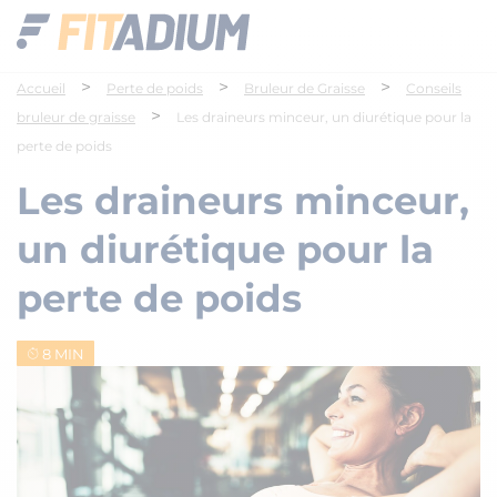
>
>
>
Accueil
Perte de poids
Bruleur de Graisse
Conseils
>
bruleur de graisse
Les draineurs minceur, un diurétique pour la
perte de poids
Les draineurs minceur,
un diurétique pour la
perte de poids
8 MIN