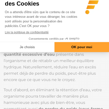
Objectif detox : élimination naturelle
des toxines
Il existe plusieurs raisons d’utiliser un draineur. La
première d’entre-elles est bien-sûr de
drainer les
tissus afin d’en éliminer les toxines
. Cela
correspond à un
objectif détox
.
Cette première étape permet déjà de
réduire la
quantité excessive d’eau
présente dans
l’organisme et de rétablir un meilleur équilibre
hydrique. Naturellement, réduire l’eau en excès
permet déjà de perdre du poids, peut-être plus
encore que ce que vous ne le croyez.
Tout d’abord, en éliminant la rétention d’eau, votre
organisme pourra travailler de manière plus
harmonieuse avec plus de bien-être, vous
permettant aussi
de perdre du poids (sous forme