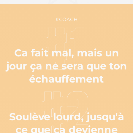
#COACH
#1
Ca fait mal, mais un
jour ça ne sera que ton
échauffement
#2
Soulève lourd, jusqu'à
ce que ça devienne