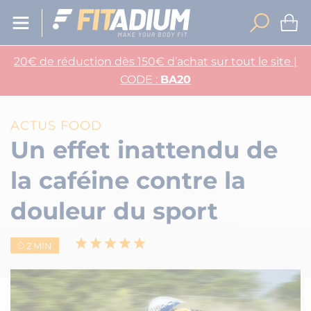
20€ de réduction dès 150€ d’achat sur tout le site |
CODE :
BA20
ACTUS FOOD
Un effet inattendu de
la caféine contre la
douleur du sport
2 MIN