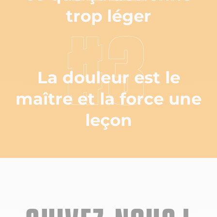
trop léger
#3
La douleur est le
maître et la force une
leçon