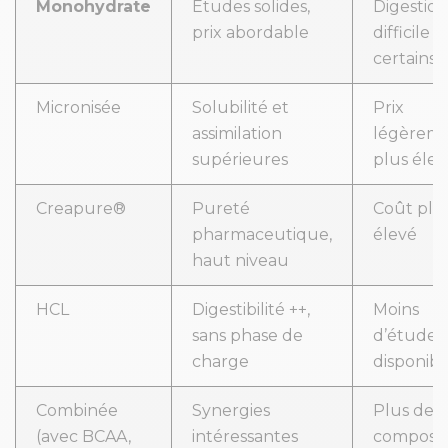
Monohydrate
Études solides,
Digestion
prix abordable
difficile 
certains
Micronisée
Solubilité et
Prix
assimilation
légèrem
supérieures
plus élev
Creapure®
Pureté
Coût plu
pharmaceutique,
élevé
haut niveau
HCL
Digestibilité ++,
Moins
sans phase de
d’études
charge
disponibl
Combinée
Synergies
Plus de
(avec BCAA,
intéressantes
composan