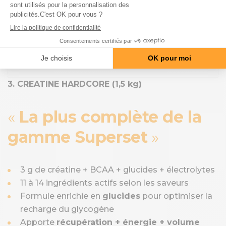
29.9 €
34.9 €
Le CREA MAX (252 CAPS) : ton boost de
performance…
VOIR LE PRODUIT
3. CREATINE HARDCORE (1,5 kg)
La plus complète de la
gamme Superset
3 g de créatine + BCAA + glucides + électrolytes
11 à 14 ingrédients actifs selon les saveurs
Formule enrichie en
glucides
pour optimiser la
recharge du glycogène
Apporte
récupération + énergie + volume