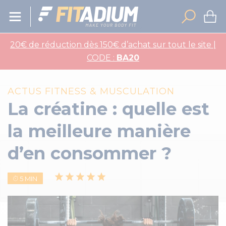
20€ de réduction dès 150€ d’achat sur tout le site |
CODE :
BA20
ACTUS FITNESS & MUSCULATION
La créatine : quelle est
la meilleure manière
d’en consommer ?
5 MIN