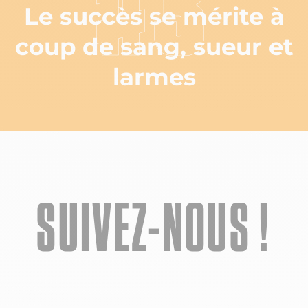
#3
Le succès se mérite à
coup de sang, sueur et
larmes
SUIVEZ-NOUS !