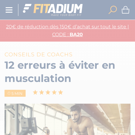
20€ de réduction dès 150€ d’achat sur tout le site |
CODE :
BA20
CONSEILS DE COACHS
12 erreurs à éviter en
musculation
5 MIN