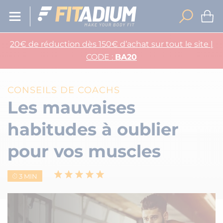
20€ de réduction dès 150€ d’achat sur tout le site |
CODE :
BA20
CONSEILS DE COACHS
Les mauvaises
habitudes à oublier
pour vos muscles
3 MIN