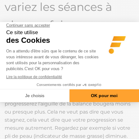
variez les séances à
chaque fois.
#5. Ne penser qu’à son poids
Si vous êtes en
prise de masse
, vous allez peut-être
focaliser sur votre poids, alors qu’il y a d’autres
facteurs qui comptent tout autant, comme la
densité musculaire, la définition, le gain de force… le
poids c’est bien au début parce que ça vous fait un
repère mais au fur et à mesure que vous
progresserez l’aiguille de la balance bougera moins
ou presque plus. Cela ne veut pas dire que vous
stagnez, cela veut dire que votre progression se
mesure autrement. Regardez par exemple si votre
pli de peau (indicateur de masse grasse) diminue.