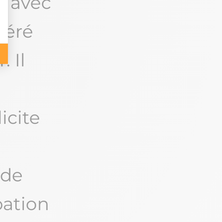
s avec
déré
 Il
icite
nde
pation