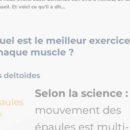
eil. Et voici ce qu’il a dit…
uel est le meilleur exercic
haque muscle ?
s deltoïdes
Selon la science 
aules
mouvement des
épaules est multi-