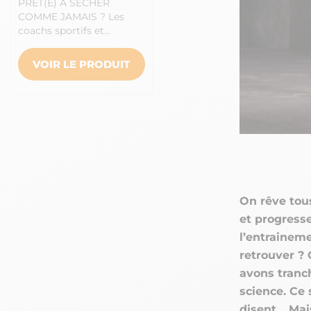
PRÊT(E) À SÉCHER
COMME JAMAIS ? Les
coachs sportifs et…
VOIR LE PRODUIT
On rêve tous
et progress
l’entraineme
retrouver ? 
avons tranch
science. Ce 
disent… Mai