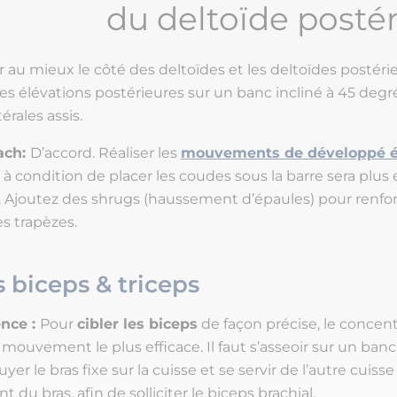
du deltoïde postér
er au mieux le côté des deltoïdes et les deltoïdes postéri
 les élévations postérieures sur un banc incliné à 45 degré
érales assis.
ach:
D’accord. Réaliser les
mouvements de développé é
à condition de placer les coudes sous la barre sera plus 
s. Ajoutez des shrugs (haussement d’épaules) pour renfo
s trapèzes.
s biceps & triceps
ence :
Pour
cibler les biceps
de façon précise, le concent
e mouvement le plus efficace. Il faut s’asseoir sur un ba
yer le bras fixe sur la cuisse et se servir de l’autre cuiss
du bras, afin de solliciter le biceps brachial.