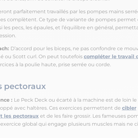
eront parfaitement travaillés par les pompes mains serré
 les complètent. Ce type de variante de pompes permet d
ssi les pecs, les épaules, et l’équilibre en général, permet
ssion.
ach:
D’accord pour les biceps, ne pas confondre ce mo
né ou Scott curl. On peut toutefois
compléter le travail 
cices à la poulie haute, prise serrée ou corde.
s pectoraux
ence :
Le Peck Deck ou écarté à la machine est de loin le
loppé avec haltères. Ces exercices permettent de
cibler
t les pectoraux
et de les faire grossir. Les fameuses po
 exercice global qui engage plusieurs muscles mais ne c