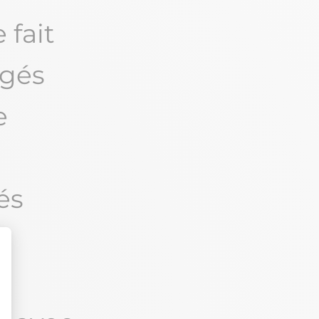
 fait
agés
e
és