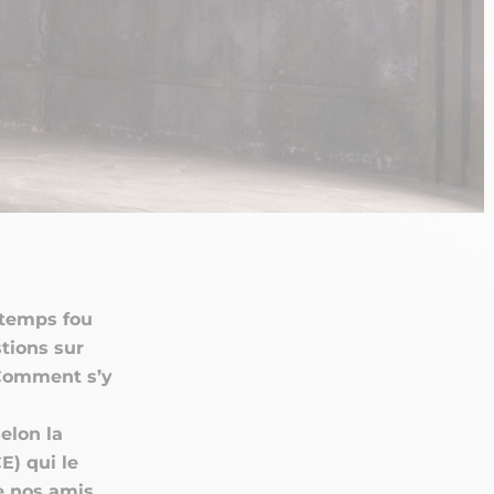
 temps fou
tions sur
 Comment s’y
elon la
E) qui le
e nos amis