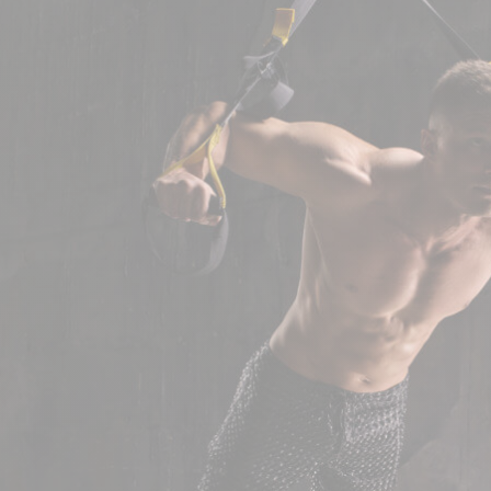
CRÉATINES
Keto
Maltodextrine
Bruleur de Graisse
Détoxifiants
Électrolytes et hydratatio
 Créatine
Stress
BOOSTERS
Vitamines
 Gainer
Sommeil
Minéraux
D'ENTRAINEMENT
 Acides Aminés
Mémoire et concentration
Décontractants
 Pré workout
Pré-workout
musculaires
POIDS
FITNESS
 des suppléments
Shooters
tes
aisses
Raffermir et tonifier
BRÛLEURS DE GRAISS
 Nutrition
ntre
Affiner sa silhouette
ANABOLISANTS NATURELS
 Alimentaires
isses
Booster ses séances
NUTRITION VEGAN
Boosters de testostérone
ls Nutrition
Boosters de GH
NUTRITION
GABA
Tribulus
BIOLOGIQUE
ZMA