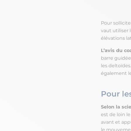
Pour sollicit
vaut utiliser
élévations lat
L’avis du co
barre guidée 
les deltoïde
également le
Pour le
Selon la sci
est de loin l
avant et appu
le mouvement 