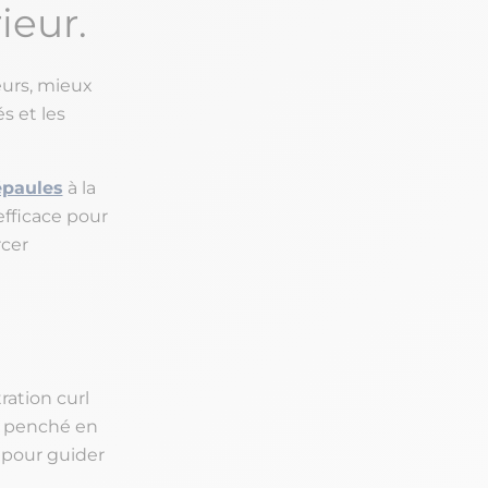
ieur.
eurs, mieux
s et les
paules
à la
efficace pour
rcer
ration curl
nc penché en
e pour guider