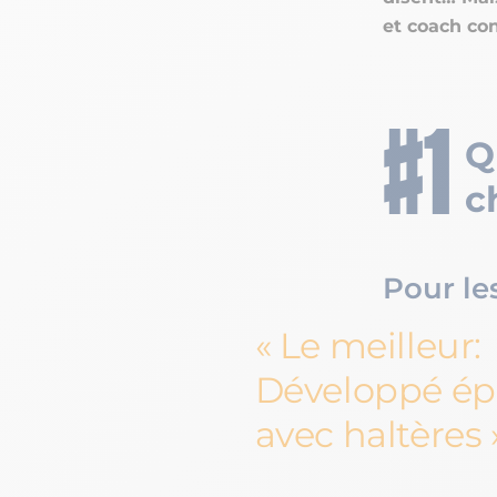
et coach cons
Q
c
Pour le
Le meilleur:
Développé ép
avec haltères