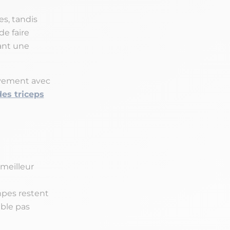
es, tandis
e faire
tant une
uvement avec
des triceps
 meilleur
mpes restent
ible pas