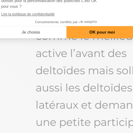
développé épaule
haltères est consi
comme le meilleur.
active l’avant des
deltoïdes mais soll
aussi les deltoïdes
latéraux et dema
une petite partici