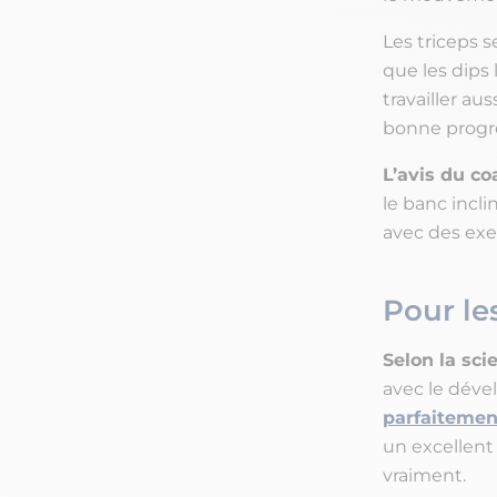
Les triceps s
que les dips
travailler au
bonne progre
L’avis du co
le banc incli
avec des exer
Pour le
Selon la sci
avec le déve
parfaitemen
un excellent
vraiment.