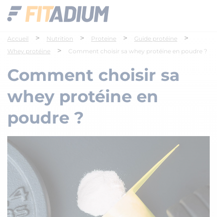
>
>
>
>
Accueil
Nutrition
Proteine
Guide protéine
>
Whey protéine
Comment choisir sa whey protéine en poudre ?
Comment choisir sa
whey protéine en
poudre ?