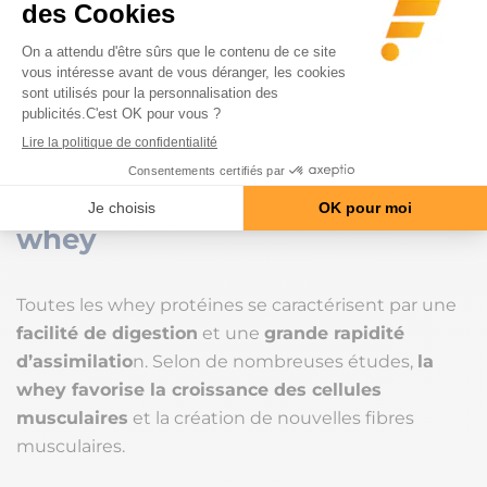
assimilables.
La whey hydrolysate (produit fini avec arômes et
édulcorants) annonce
environ 80% de protéines
et
se digère extrêmement vite, c’est le plus haut
niveau de qualité avec le meilleur taux d’absorption.
Les avantages des protéines
whey
Toutes les whey protéines se caractérisent par une
facilité de digestion
et une
grande rapidité
d’assimilatio
n. Selon de nombreuses études,
la
whey favorise la croissance des cellules
musculaires
et la création de nouvelles fibres
musculaires.