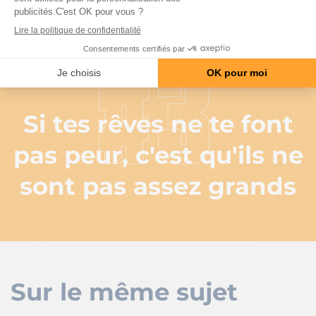
lettres et un état
d'esprit
#3
Si tes rêves ne te font
pas peur, c'est qu'ils ne
sont pas assez grands
Sur le même sujet