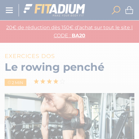
20€ de réduction dès 150€ d’achat sur tout le site |
CODE :
BA20
EXERCICES DOS
Le rowing penché
2 MIN