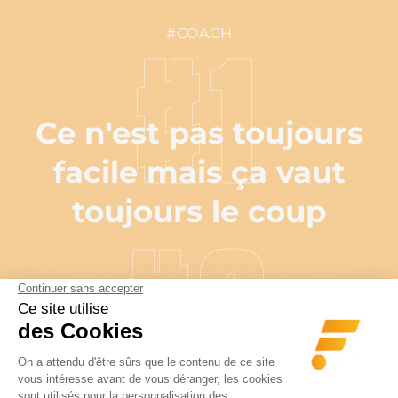
#COACH
#1
Ce n'est pas toujours
facile mais ça vaut
toujours le coup
#2
Entre possible et
impossible, deux