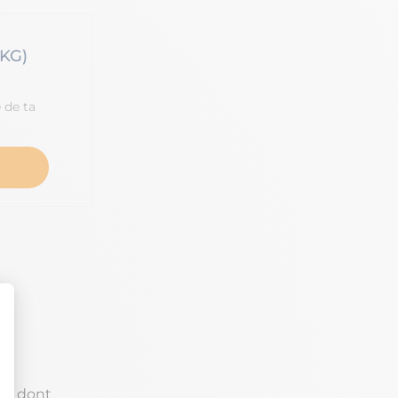
KG)
 de ta
le
, dont