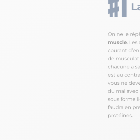
L
On ne le répè
muscle
. Les
courant d’en
de musculatio
chacune a sa 
est au contra
vous ne deve
du mal avec 
sous forme li
faudra en pr
protéines.