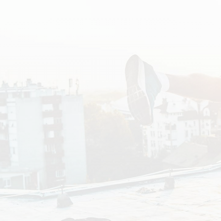
CRÉATINES
Keto
Maltodextrine
Bruleur de Graisse
Détoxifiants
Électrolytes et hydratatio
 Créatine
Stress
BOOSTERS
Vitamines
 Gainer
Sommeil
Minéraux
D'ENTRAINEMENT
 Acides Aminés
Mémoire et concentration
Décontractants
 Pré workout
Pré-workout
musculaires
POIDS
FITNESS
 des suppléments
Shooters
tes
aisses
Raffermir et tonifier
BRÛLEURS DE GRAISS
 Nutrition
ntre
Affiner sa silhouette
ANABOLISANTS NATURELS
 Alimentaires
isses
Booster ses séances
NUTRITION VEGAN
Boosters de testostérone
ls Nutrition
Boosters de GH
NUTRITION
GABA
Tribulus
BIOLOGIQUE
ZMA