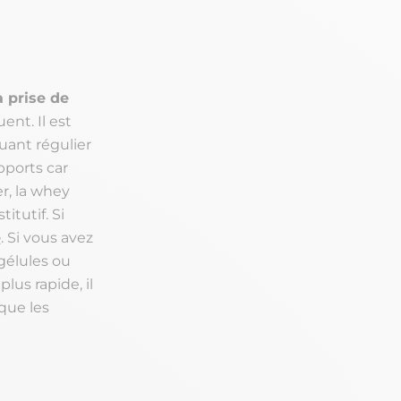
 prise de
ent. Il est
uant régulier
pports car
er, la whey
itutif. Si
e
. Si vous avez
gélules ou
lus rapide, il
que les