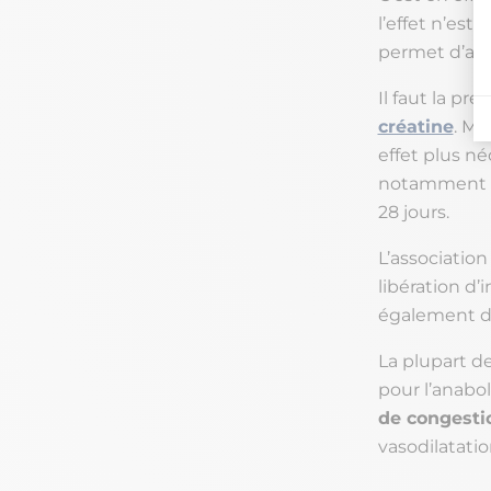
l’effet n’est
permet d’avo
Il faut la pr
créatine
. Mê
effet plus né
notamment l
28 jours.
L’association
libération d
également de
La plupart de
pour l’anabo
de congesti
vasodilatatio