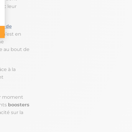
onc leur
um de
 n’est en
ne
e au bout de
ce à la
nt
eur moment
ents
boosters
ité sur la