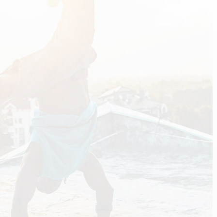
n
PERFORMANCE SPORTIVE
Améliorer ses performances
E
Résister à l'effort
Mieux récupérer