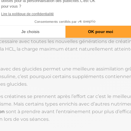
 plus à démontrer. Elle retient l’eau dans les muscles et d
ir un aspect plus plein et volumineux.
endre à raison de 3 g par jour pour une
rétention maxim
me si on en parle encore quelquefois, la phase de charge
cessaire avec toutes les nouvelles générations de créati
a HCL, la charge maximum étant naturellement atteint
 avec des glucides permet une meilleure assimilation grâ
’insuline, c’est pourquoi certains suppléments contienne
s glucides.
s créatines se prennent après l’effort car c’est le meill
lisme. Mais certains types enrichis avec d’autres nutrim
on
sont à prendre avant l’entrainement pour plus d’efficac
n lors de vos séances.