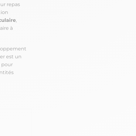
eur repas
tion
ulaire
,
aire à
veloppement
er est un
s pour
ntités