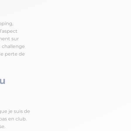
pping,
l’aspect
ment sur
u challenge
de perte de
tu
que je suis de
pas en club.
se.