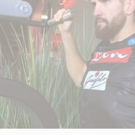
CRÉATINES
Keto
Maltodextrine
Bruleur de Graisse
Détoxifiants
Électrolytes et hydratatio
 Créatine
Stress
BOOSTERS
Vitamines
 Gainer
Sommeil
Minéraux
D'ENTRAINEMENT
 Acides Aminés
Mémoire et concentration
Décontractants
 Pré workout
Pré-workout
musculaires
POIDS
FITNESS
 des suppléments
Shooters
tes
aisses
Raffermir et tonifier
BRÛLEURS DE GRAISS
 Nutrition
ntre
Affiner sa silhouette
ANABOLISANTS NATURELS
 Alimentaires
isses
Booster ses séances
NUTRITION VEGAN
Boosters de testostérone
ls Nutrition
Boosters de GH
NUTRITION
GABA
Tribulus
BIOLOGIQUE
ZMA