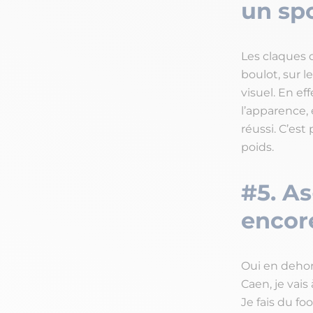
un spo
Les claques d
boulot, sur l
visuel. En e
l’apparence, 
réussi. C’est
poids.
#5. As
encore
Oui en dehors
Caen, je vai
Je fais du fo