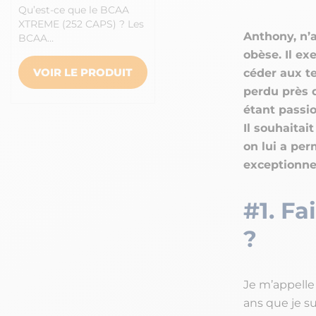
Qu’est-ce que le BCAA
XTREME (252 CAPS) ? Les
Anthony, n’
BCAA…
obèse. Il ex
VOIR LE PRODUIT
céder aux te
perdu près d
étant passio
Il souhaita
on lui a per
exceptionnel
#1. Fa
?
Je m’appelle 
ans que je s