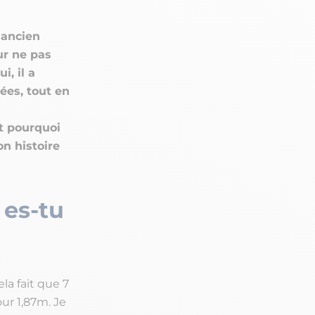
 ancien
ur ne pas
, il a
ées, tout en
t pourquoi
n histoire
 es-tu
la fait que 7
ur 1,87m. Je