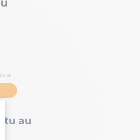
du
fs et…
-tu au