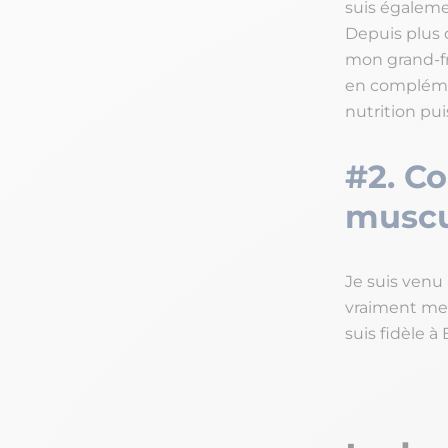
suis égaleme
Depuis plus d
mon grand-fr
en complémen
nutrition pui
#2. C
muscu
Je suis venu
vraiment me
suis fidèle à