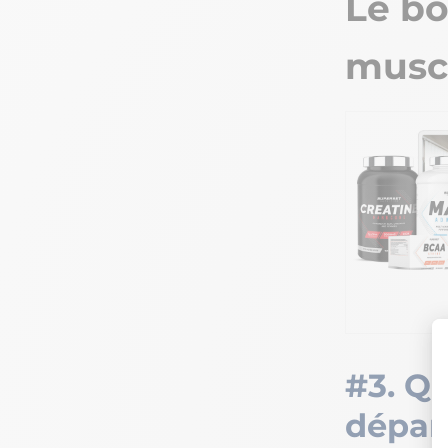
Le b
musc
#3. Qu
dépar