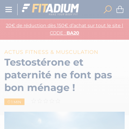
20€ de réduction dès 150€ d’achat sur tout le site |
CODE :
BA20
ACTUS FITNESS & MUSCULATION
Testostérone et
paternité ne font pas
bon ménage !
1 MIN