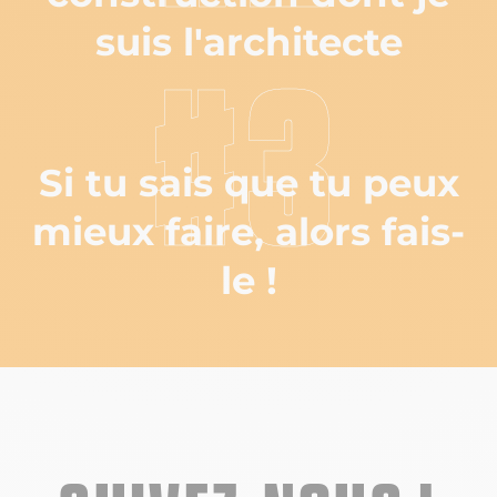
suis l'architecte
#3
Si tu sais que tu peux
mieux faire, alors fais-
le !