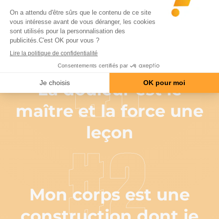
#COACH
#1
La douleur est le
maître et la force une
leçon
#2
Mon corps est une
construction dont je