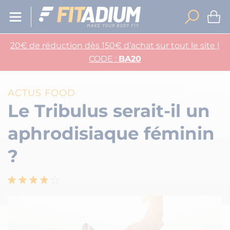
20€ de réduction dès 150€ d’achat sur tout le site |
CODE :
BA20
ACTUS FOOD
Le Tribulus serait-il un
aphrodisiaque féminin
?