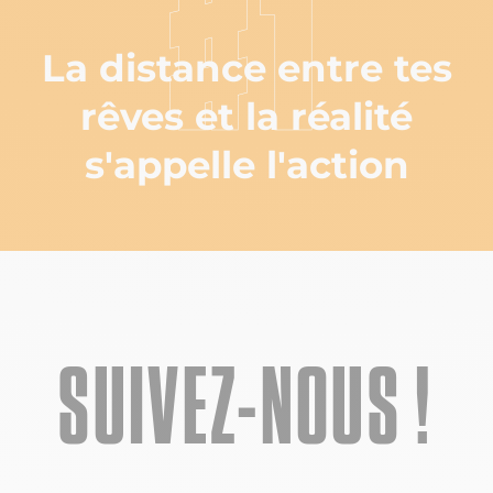
#1
La distance entre tes
rêves et la réalité
s'appelle l'action
SUIVEZ-NOUS !