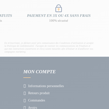
ATUITS
PAIEMENT EN 3X OU 4X SANS FRAIS
is
100% sécurisé
En m'inscrivant, je déclare avoir pris connaissance des Conditions d’utilisation et accepte
la Politique de confidentialité. J'accepte de recevoir les communications de Fitadium et
que mes interactions (ouvertures et clics) soient mesurées afin d'évaluer et d'améliorer nos
campagnes marketing.
MON COMPTE
Informations personnelles
Retours produit
Commandes
Avoirs