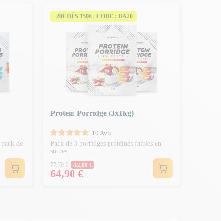
-20€ DÈS 150€ | CODE : BA20
Protein Porridge (3x1kg)
10 Avis
 pack de
Pack de 3 porridges protéinés faibles en
sucres
Prix Normal
77,70 €
-12,80 €
Prix
64,90 €