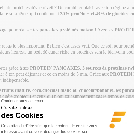
ein de protéines dès le réveil ? De combiner plaisir avec ton régime alime
faire soi-même, qui contiennent
30% protéines et 43% de glucides c
sage pour réaliser tes
pancakes protéinés maison
! Avec les
PROTEI
le repas le plus important. Et bien c'est assez vrai. Que ce soit pour pr
ieurs heures), un petit déjeuner riche en protéines sera le bienvenu po
rter grâce à ses
PROTEIN PANCAKES
, 3 sources de protéines (w
e) à ton petit déjeuner et ce en moins de 5 min. Grâce aux
PROTEIN
nt indispensable.
parfums (nature, coco/chocolat blanc ou chocolat/banane),
les
panca
en quête d'objectif et ceux qui n'ont tout simplement pas le temps de cuisi