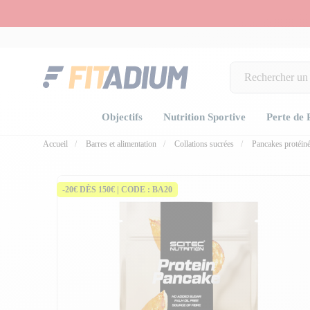
Objectifs
Nutrition Sportive
Perte de 
Accueil
Barres et alimentation
Collations sucrées
Pancakes protéin
fullscree
-20€ DÈS 150€ | CODE : BA20