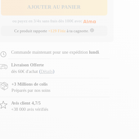
AJOUTER AU PANIER
ou payez en 3/4x sans frais dès 100€ avec
Ce produit rapporte
+129 Fitiz
à ta cagnotte.
Commande maintenant pour une expédition
lundi
.
Livraison Offerte
(
)
dès 60€ d'achat
Détails
+3 Millions de colis
Préparés par nos soins
Avis client 4,7/5
+38 000 avis vérifiés