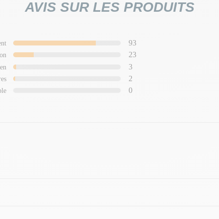
AVIS SUR LES PRODUITS
93
ent
23
on
3
en
2
res
0
ble