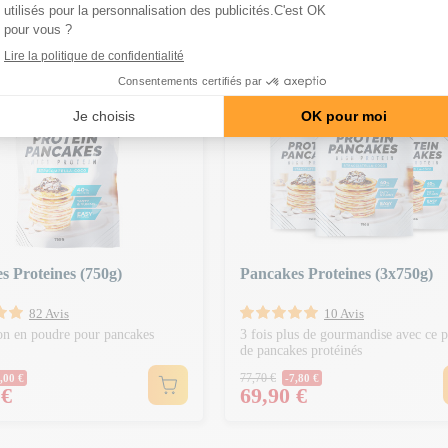
GORIE
S 150€ | CODE : BA20
-20€ DÈS 150€ | CODE : BA20
s Proteines (750g)
Pancakes Proteines (3x750g)
82 Avis
10 Avis
on en poudre pour pancakes
3 fois plus de gourmandise avec ce 
de pancakes protéinés
Normal
Prix Normal
77,70 €
,00 €
-7,80 €
Prix
 €
69,90 €