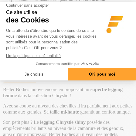
Livraison Offerte
(
)
dès 60€ d'achat
Détails
+3 Millions de colis
Préparés par nos soins
Avis client 4,7/5
+38 000 avis vérifiés
Description
Composition
Better Bodies innove encore en proposant un
superbe legging
femme
dans la collection Chrystie !
Avec sa coupe au niveau des chevilles il ira parfaitement aux petites
comme aux grandes. Sa
taille mi-haute
garantit un confort unique.
Son petit plus ? Le
legging Chrystie shiny
possède des
empiècements brillants au niveau de la cambrure et des genoux,
ainsi qu'une impression Better Bodies au niveau des mollets.