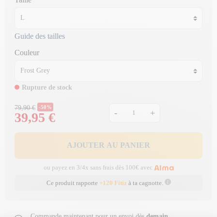
Guide des tailles
Couleur
Rupture de stock
Prix Normal
79,90 €
-50%
-
+
39,95 €
Prix
AJOUTER AU PANIER
ou payez en 3/4x sans frais dès 100€ avec
Ce produit rapporte
+120 Fitiz
à ta cagnotte.
Commande maintenant pour un envoi dès
demain
.