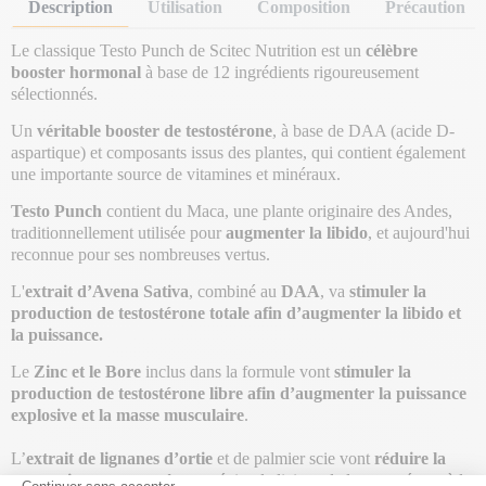
Description
Utilisation
Composition
Précaution
Le classique Testo Punch de Scitec Nutrition est un
célèbre
booster hormonal
à base de 12 ingrédients rigoureusement
sélectionnés.
Un
véritable booster de testostérone
, à base de DAA (acide D-
aspartique) et composants issus des plantes, qui contient également
une importante source de vitamines et minéraux.
Testo Punch
contient du Maca, une plante originaire des Andes,
traditionnellement utilisée pour
augmenter la libido
, et aujourd'hui
reconnue pour ses nombreuses vertus.
L'
extrait
d’Avena Sativa
, combiné au
DAA
, va
stimuler la
production de testostérone totale afin d’augmenter la libido et
la puissance.
Le
Zinc et le Bore
inclus dans la formule vont
stimuler la
production de testostérone libre afin d’augmenter la puissance
explosive et la masse musculaire
.
L’
extrait
de lignanes d’ortie
et de palmier scie vont
réduire la
conversion en œstrogènes
et éviter la liaison de la testostérone à la