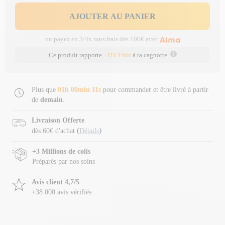
AJOUTER AU PANIER
ou payez en 3/4x sans frais dès 100€ avec
Ce produit rapporte
+111 Fitiz
à ta cagnotte.
Plus que
01h 00min 10s
pour commander et être livré à partir
de
demain
.
Livraison Offerte
(
)
dès 60€ d'achat
Détails
+3 Millions de colis
Préparés par nos soins
Avis client 4,7/5
+38 000 avis vérifiés