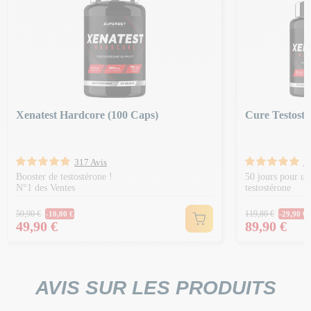
Xenatest Hardcore (100 Caps)
Cure Testoste
317 Avis
2
Booster de testostérone !
50 jours pour u
N°1 des Ventes
testostérone
Prix Normal
Prix Norm
59,90 €
119,80 €
-10,00 €
-29,90 €
Prix
Prix
49,90 €
89,90 €
AVIS SUR LES PRODUITS