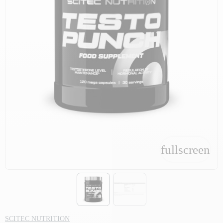
fullscreen
fullscreen
SCITEC NUTRITION