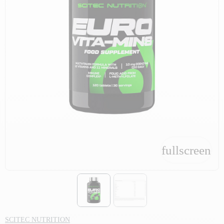
fullscreen
fullscreen
SCITEC NUTRITION