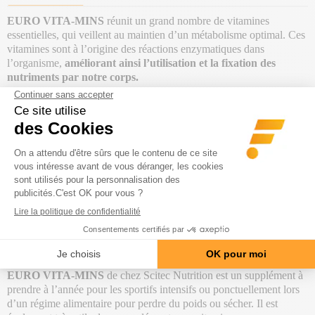
EURO VITA-MINS
réunit un grand nombre de vitamines
essentielles, qui veillent au maintien d’un métabolisme optimal. Ces
vitamines sont à l’origine des réactions enzymatiques dans
l’organisme,
améliorant ainsi l’utilisation et la fixation des
nutriments par notre corps.
Les
vitamines du groupe B
sont notamment indispensables aux
métabolismes énergétique et des macronutriments et à la
réduction
de la fatigue
.
Le
zinc
intervient dans plus de 200 réactions enzymatiques,
soutient des niveaux de testostérone optimaux.
Le
sélénium
est un des plus
puissants antioxydants
luttant contre
les radicaux libres produits en excès lors d’entraînements intensifs.
Le
chrome régule le stockage du glycogène
tandis que le
fer
optimise le transport de l’oxygène
aux muscles.
EURO VITA-MINS
de chez Scitec Nutrition est un supplément à
prendre à l’année pour les sportifs intensifs ou ponctuellement lors
d’un régime alimentaire pour perdre du poids ou sécher. Il est