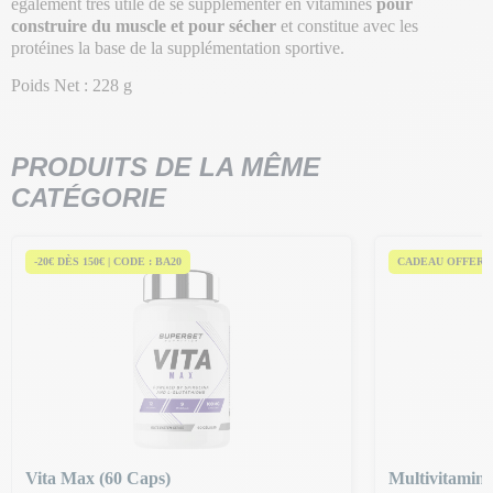
également très utile de se supplémenter en vitamines
pour
construire du muscle et pour sécher
et constitue avec les
protéines la base de la supplémentation sportive.
Poids Net : 228 g
PRODUITS DE LA MÊME
CATÉGORIE
-20€ DÈS 150€ | CODE : BA20
CADEAU OFFERT 
Vita Max (60 Caps)
Multivitamine