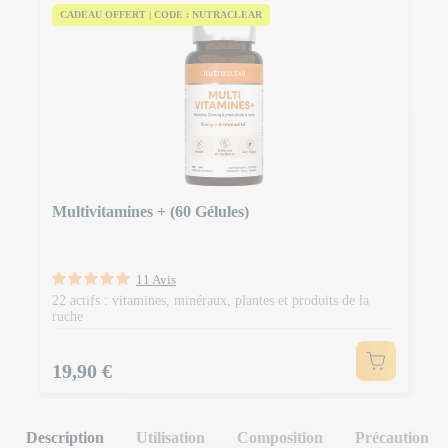
CADEAU OFFERT | CODE : NUTRACLEAR
Multivitamines + (60 Gélules)
11 Avis
22 actifs : vitamines, minéraux, plantes et produits de la
ruche
Prix
19,90 €
Description
Utilisation
Composition
Précaution