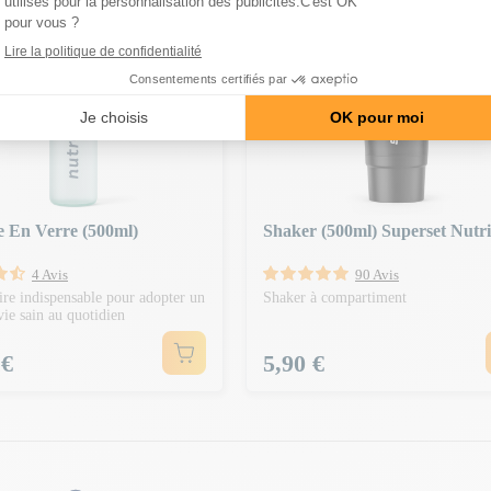
 OFFERT | CODE :
-20€ DÈS 150€ | CODE : BA20
CLEAR
le En Verre (500ml)
Shaker (500ml) Superset Nutri
4 Avis
90 Avis
ire indispensable pour adopter un
Shaker à compartiment
ie sain au quotidien
Prix
 €
5,90 €