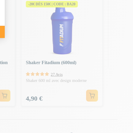
-20€ DÈS 150€ | CODE : BA20
-20€ DÈS 
Gourde D
Gourde tra
Prix
3,90 €
tion
Shaker Fitadium (600ml)
27 Avis
Shaker 600 ml avec design moderne
Prix
4,90 €