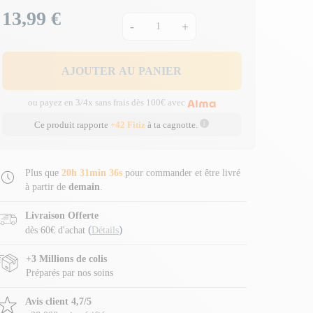
13,99 €
Prix
-
+
AJOUTER AU PANIER
ou payez en 3/4x sans frais dès 100€ avec
Ce produit rapporte
+42 Fitiz
à ta cagnotte.
Plus que
20h 31min 36s
pour commander et être livré
à partir de
demain
.
Livraison Offerte
(
)
dès 60€ d'achat
Détails
+3 Millions de colis
Préparés par nos soins
Avis client 4,7/5