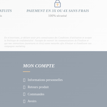
ATUITS
PAIEMENT EN 3X OU 4X SANS FRAIS
is
100% sécurisé
En m'inscrivant, je déclare avoir pris connaissance des Conditions d’utilisation et accepte
la Politique de confidentialité. J'accepte de recevoir les communications de Fitadium et
que mes interactions (ouvertures et clics) soient mesurées afin d'évaluer et d'améliorer nos
campagnes marketing.
MON COMPTE
Informations personnelles
Retours produit
Commandes
Avoirs