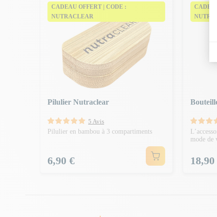
CADEAU OFFERT | CODE :
CADEAU
NUTRACLEAR
NUTRA
Pilulier Nutraclear
Bouteil
5 Avis
Pilulier en bambou à 3 compartiments
L’accesso
mode de v
Prix
Prix
6,90 €
18,90