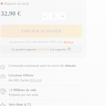
Rupture de stock
32,90 €
Prix
-
+
AJOUTER AU PANIER
ou payez en 3/4x sans frais dès 100€ avec
Ce produit rapporte
+99 Fitiz
à ta cagnotte.
Commande maintenant pour un envoi dès
demain
.
Livraison Offerte
(
)
dès 60€ d'achat
Détails
+3 Millions de colis
Préparés par nos soins
Avis client 4,7/5