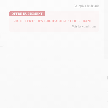
Voir plus de détails
OFFRE DU MOMENT
20€ OFFERTS DÈS 150€ D'ACHAT ! CODE : BA20
Voir les conditions
n
n