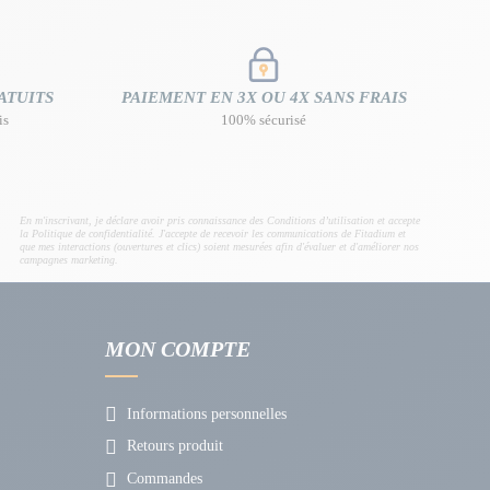
ATUITS
PAIEMENT EN 3X OU 4X SANS FRAIS
is
100% sécurisé
En m'inscrivant, je déclare avoir pris connaissance des Conditions d’utilisation et accepte
la Politique de confidentialité. J'accepte de recevoir les communications de Fitadium et
que mes interactions (ouvertures et clics) soient mesurées afin d'évaluer et d'améliorer nos
campagnes marketing.
MON COMPTE
Informations personnelles
Retours produit
Commandes