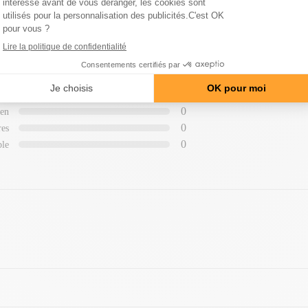
AVIS SUR LES PRODUITS
4
ent
0
on
0
en
0
res
0
ble