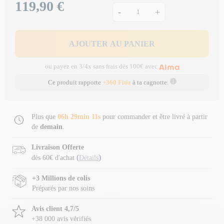
119,90 €
Prix
-
+
AJOUTER AU PANIER
ou payez en 3/4x sans frais dès 100€ avec
Ce produit rapporte
+360 Fitiz
à ta cagnotte.
Plus que
06h 29min 10s
pour commander et être livré à partir
de
demain
.
Livraison Offerte
(
)
dès 60€ d'achat
Détails
+3 Millions de colis
Préparés par nos soins
Avis client 4,7/5
+38 000 avis vérifiés