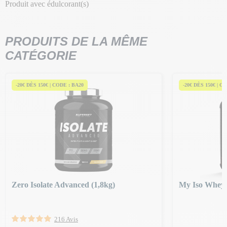
Produit avec édulcorant(s)
PRODUITS DE LA MÊME
CATÉGORIE
-20€ DÈS 150€ | CODE : BA20
-20€ DÈS 150€ | C
Zero Isolate Advanced (1,8kg)
My Iso Whey 
216 Avis