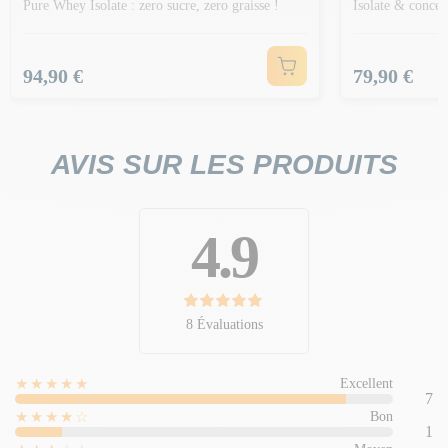
Pure Whey Isolate : zero sucre, zero graisse !
Isolate & concen
Prix
Prix
94,90 €
79,90 €
AVIS SUR LES PRODUITS
4.9
8 Évaluations
★★★★★
Excellent
7
★★★★☆
Bon
1