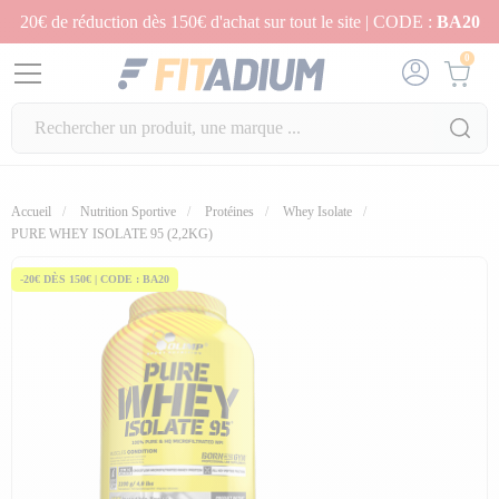
20€ de réduction dès 150€ d'achat sur tout le site | CODE :
BA20
0
Accueil
Nutrition Sportive
Protéines
Whey Isolate
fullscreen
PURE WHEY ISOLATE 95 (2,2KG)
-20€ DÈS 150€ | CODE : BA20