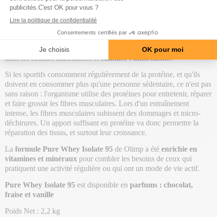
elle est allégée en sucre et en acides gras saturés pour une
assimilation maximale
.
Consommer de la protéine isolate est très intéressant lorsque l'on
cherche à
prendre du muscle
, et notamment du
muscle sec
.
Absorber de la protéine va permettre le transport des acides aminés
dans les cellules musculaires et
stimuler l'anabolisme
.
Si les sportifs consomment régulièrement de la protéine, et qu'ils
doivent en consommer plus qu'une personne sédentaire, ce n'est pas
sans raison : l
'organisme utilise des
protéines
pour entretenir, réparer
et faire grossir les
fibres musculaires
. Lors d'un entraînement
intense, les fibres musculaires subissent des dommages et micro-
déchirures. Un apport suffisant en protéine va donc permettre la
réparation des tissus, et surtout leur croissance.
La
formule Pure Whey Isolate 95
de Olimp a été
enrichie en
vitamines et minéraux
pour combler les besoins de ceux qui
pratiquent une activité régulière ou qui ont un mode de vie actif.
Pure Whey Isolate 95
est disponible en
parfums : chocolat,
fraise et vanille
Poids Net : 2,2 kg