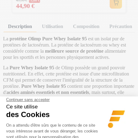
49,90 €
-5,00 €
Prix
44,90 €
Description
Utilisation
Composition
Précaution
La
protéine Olimp Pure Whey Isolate 95
est un isolat pur de
protéines de lactosérum. La protéine de lactosérum ou whey est
considérée comme la
meilleure source de protéine
alimentaire
pour les sportifs et les personnes physiquement actives.
La
Pure Whey Isolate 95
de Olimp possède un grand pouvoir
nutritionnel. En effet, cette protéine est issue d'une microfiltration
CFM qui permet de conserver l'intégralité de la structure de la
protéine.
Pure Whey Isolate 95
contient une proportion importante
d'
acides aminés essentiels et non essentiels
, mais surtout, elle
possède des
taux élevés d'acides aminés ramifiés BCAA
(Leucine, Isoleucine, Valine) et Glutamine.
L'avantage de la protéine isolate est qu'elle est en grande partie
débarrassée du lactose qui la compose, et de ce fait, la
protéine
Pure Whey Isolate 95
est particulièrement digeste. En retirant le
lactose, la protéine conserve toutes ses propriétés protéiques, mais