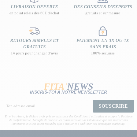
LIVRAISON OFFERTE
DES CONSEILS D'EXPERTS
en point relais dès 60€ d'achat
gratuits et sur mesure
RETOURS SIMPLES ET
PAIEMENT EN 3X OU 4X
GRATUITS
SANS FRAIS
14 jours pour changer d’avis
100% sécurisé
FITA'
NEWS
INSCRIS-TOI À NOTRE NEWSLETTER
SOUSCRIRE
En m'inscrivant, je déclare avoir pris connaissance des Conditions d’utilisation et accepte la Politique
de confidentialité. J'accepte de recevoir les communications de Fitadium et que mes interactions
(ouvertures et clics) soient mesurées afin d'évaluer et d'améliorer nos campagnes marketing.