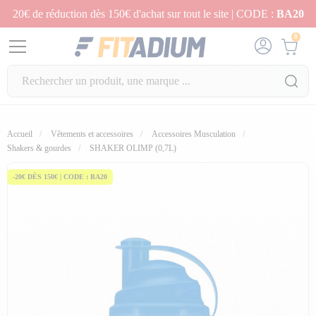
20€ de réduction dès 150€ d'achat sur tout le site | CODE :
BA20
0
Accueil
Vêtements et accessoires
Accessoires Musculation
Shakers & gourdes
SHAKER OLIMP (0,7L)
-20€ DÈS 150€ | CODE : BA20