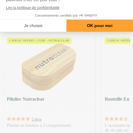
PRODUITS DE LA MÊME
CATÉGORIE
CADEAU OFFERT | CODE : NUTRACLEAR
CADEAU OFFERT 
Pilulier Nutraclear
Bouteille En 
5 Avis
4 
Pilulier en bambou à 3 compartiments
L’accessoire ind
de vie sain au qu