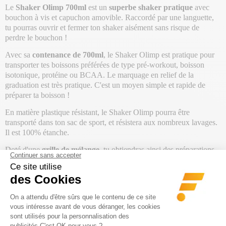
Le
Shaker Olimp 700ml
est un
superbe shaker pratique
avec
bouchon à vis et capuchon amovible. Raccordé par une languette,
tu pourras ouvrir et fermer ton shaker aisément sans risque de
perdre le bouchon !
Avec sa
contenance de 700ml
, le Shaker Olimp est pratique pour
transporter tes boissons préférées de type pré-workout, boisson
isotonique, protéine ou BCAA. Le marquage en relief de la
graduation est très pratique. C'est un moyen simple et rapide de
préparer ta boisson !
En matière plastique résistant, le Shaker Olimp pourra être
transporté dans ton sac de sport, et résistera aux nombreux lavages.
Il est 100% étanche.
Doté d'une
grille de mélange
, tu obtiendras ainsi des préparations
onctueuses et sans grumeaux, agréables à boire.
Son
coloris bleu et transparent
est fun, et te permettra de porter
fièrement les couleurs de la marque Olimp !
Un shaker à amener partout avec toi, peu importe les circonstances
!