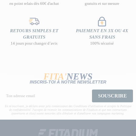
en point relais dès 60€ d'achat
gratuits et sur mesure
RETOURS SIMPLES ET
PAIEMENT EN 3X OU 4X
GRATUITS
SANS FRAIS
14 jours pour changer d’avis
100% sécurisé
FITA'
NEWS
INSCRIS-TOI À NOTRE NEWSLETTER
SOUSCRIRE
En m'inscrivant, je déclare avoir pris connaissance des Conditions d’utilisation et accepte la Politique
de confidentialité. J'accepte de recevoir les communications de Fitadium et que mes interactions
(ouvertures et clics) soient mesurées afin d'évaluer et d'améliorer nos campagnes marketing.