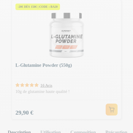
-20€ DÈS 150€ | CODE : BA20
L-Glutamine Powder (550g)
16 Avis
10g de glutamine haute qualité !
Prix
29,90 €
Description
Utilisation
Composition
Précaution