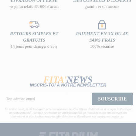
LIVRAISON OFFERTE
DES CONSEILS D'EXPERTS
en point relais dès 60€ d'achat
gratuits et sur mesure
RETOURS SIMPLES ET
PAIEMENT EN 3X OU 4X
GRATUITS
SANS FRAIS
14 jours pour changer d’avis
100% sécurisé
FITA'
NEWS
INSCRIS-TOI À NOTRE NEWSLETTER
SOUSCRIRE
En m'inscrivant, je déclare avoir pris connaissance des Conditions d’utilisation et accepte la Politique
de confidentialité. J'accepte de recevoir les communications de Fitadium et que mes interactions
(ouvertures et clics) soient mesurées afin d'évaluer et d'améliorer nos campagnes marketing.