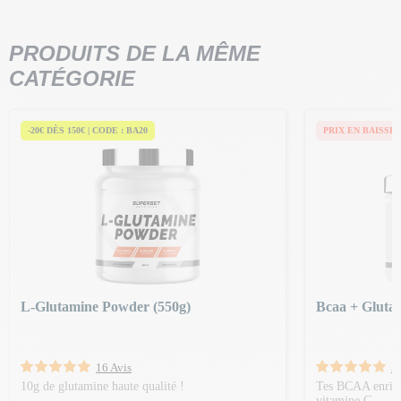
PRODUITS DE LA MÊME
CATÉGORIE
-20€ DÈS 150€ | CODE : BA20
PRIX EN BAISSE
L-Glutamine Powder (550g)
Bcaa + Glutam
16 Avis
5
10g de glutamine haute qualité !
Tes BCAA enrichi
vitamine C