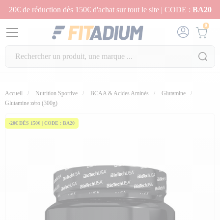
20€ de réduction dès 150€ d'achat sur tout le site | CODE :
BA20
0
Accueil
Nutrition Sportive
BCAA & Acides Aminés
Glutamine
Glutamine zéro (300g)
-20€ DÈS 150€ | CODE : BA20