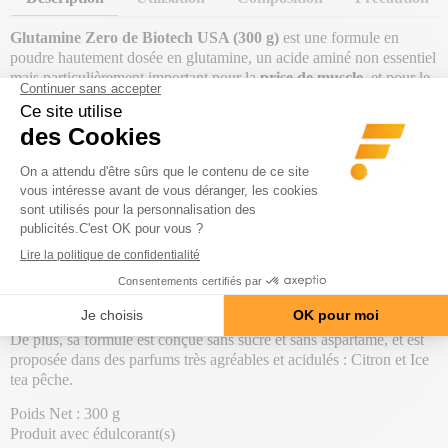
Glutamine Zero de Biotech USA (300 g)
est une formule en
poudre hautement dosée en glutamine, un acide aminé non essentiel
mais particulièrement important pour la
prise de muscle,
et pour le
maintien du système immunitaire.
Pour les sportifs, la glutamine est un
véritable booster d'énergie
,
puisqu'elle permet de tenir les stocks de glycogène à niveau pour
éviter la dégradation musculaire lors de l'effort. En effet, elle est
généralement utilisée pour
lutter contre le catabolisme
musculaire
.
En ajoutant de la glutamine à ta supplémentation habituelle, tu seras
plus endurant, tu récupéreras aussi plus rapidement. La glutamine a
aussi un effet congestionnant pour des muscles massifs et
volumineux.
De plus, sa formule est conçue sans sucre et sans aspartame, et est
proposée dans des parfums très agréables et acidulés : Citron et Ice
tea pêche.
Poids Net : 300 g
Produit avec édulcorant(s)