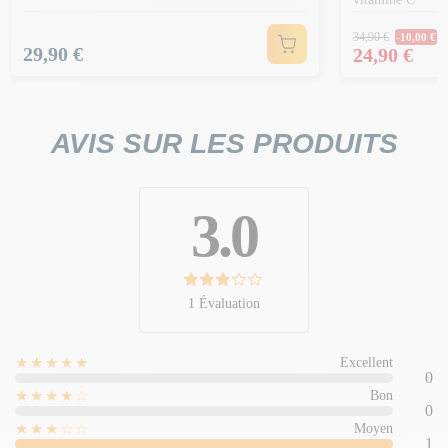
Prix Norm
34,90 €
-10,00 €
Prix
Prix
29,90 €
24,90 €
AVIS SUR LES PRODUITS
3.0
1 Évaluation
★★★★★
Excellent
0
★★★★☆
Bon
0
★★★☆☆
Moyen
1