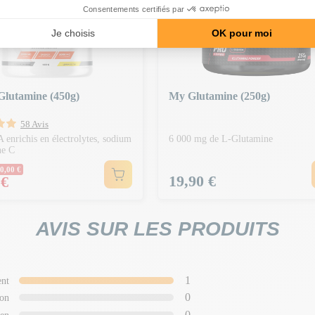
Glutamine (450g)
My Glutamine (250g)
58 Avis
enrichis en électrolytes, sodium
6 000 mg de L-Glutamine
ne C
Normal
0,00 €
Prix
19,90 €
 €
AVIS SUR LES PRODUITS
1
ent
0
on
0