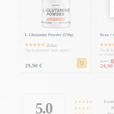
)
L-Glutamine Powder (550g)
Bcaa + 
16 Avis
10g de glutamine haute qualité !
Tes BCAA 
et vitami
Prix 
34,90 €
-1
Prix
29,90 €
Prix
24,90
★★★★★
5.0
Excell
★★★★☆
B