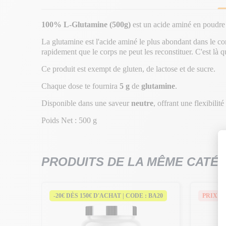
100% L-Glutamine (500g)
est un acide aminé en poudre
La glutamine est l'acide aminé le plus abondant dans le co
rapidement que le corps ne peut les reconstituer. C'est là 
Ce produit est exempt de gluten, de lactose et de sucre.
Chaque dose te fournira
5 g
de
glutamine
.
Disponible dans une saveur
neutre
, offrant une flexibilité
Poids Net : 500 g
PRODUITS DE LA MÊME CATÉ
 BA20
-20€ DÈS 150€ D'ACHAT | CODE : BA20
PRIX E