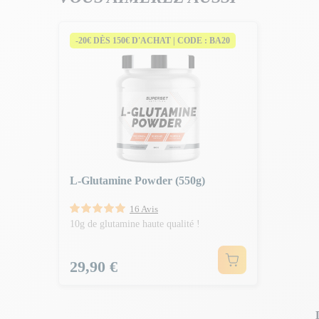
-20€ DÈS 150€ D'ACHAT | CODE : BA20
L-Glutamine Powder (550g)
16 Avis
10g de glutamine haute qualité !
Prix
29,90 €