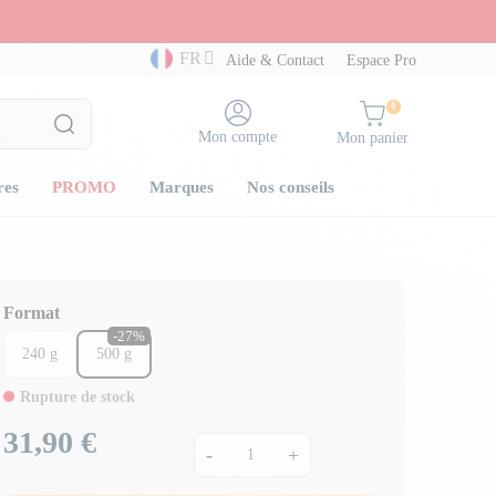
FR
Aide & Contact
Espace Pro
0
Mon compte
Mon panier
res
PROMO
Marques
Nos conseils
Format
-27%
240 g
500 g
Rupture de stock
31,90 €
Prix
-
+