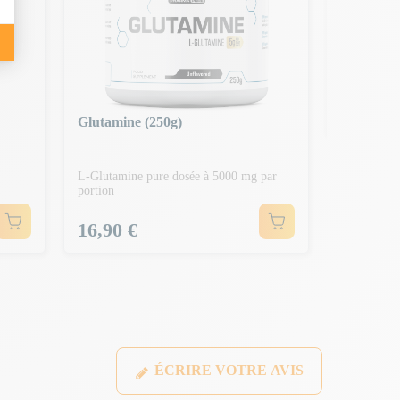
100% L-G
Sans parfu
Prix
20,90 
Glutamine (250g)
L-Glutamine pure dosée à 5000 mg par
portion
Prix
16,90 €
ÉCRIRE VOTRE AVIS