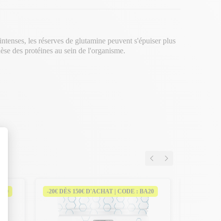
intenses, les réserves de glutamine peuvent s'épuiser plus
hèse des protéines au sein de l'organisme.
A20
-20€ DÈS 150€ D'ACHAT | CODE : BA20
-20€ DÈS 