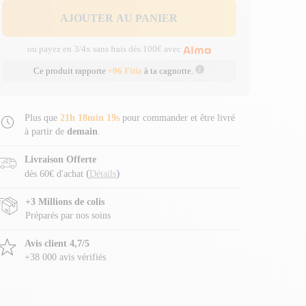
AJOUTER AU PANIER
ou payez en 3/4x sans frais dès 100€ avec
Ce produit rapporte
+96 Fitiz
à ta cagnotte.
Plus que
21h 18min 18s
pour commander et être livré
à partir de
demain
.
Livraison Offerte
(
)
dès 60€ d'achat
Détails
+3 Millions de colis
Préparés par nos soins
Avis client 4,7/5
+38 000 avis vérifiés