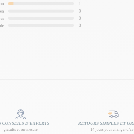
1
on
0
en
0
res
0
ble
 CONSEILS D'EXPERTS
RETOURS SIMPLES ET GR
gratuits et sur mesure
14 jours pour changer d’av