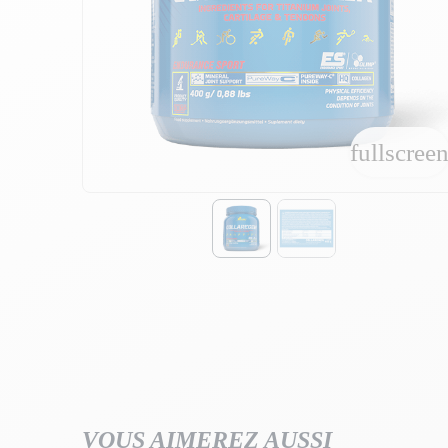
fullscree
fullscree
VOUS AIMEREZ AUSSI