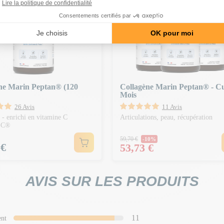
ne Marin Peptan® (120
Collagène Marin Peptan® - C
Mois
26 Avis
11 Avis
 - enrichi en vitamine C
Articulations, peau, récupération
-C®
Prix Normal
59,70 €
-10%
 €
Prix
53,73 €
AVIS SUR LES PRODUITS
11
ent