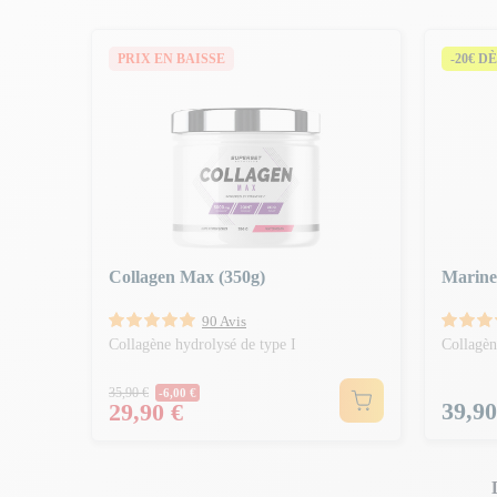
PRIX EN BAISSE
-20€ DÈ
Collagen Max (350g)
Marine
90 Avis
Collagène hydrolysé de type I
Collagèn
Prix Normal
35,90 €
-6,00 €
Prix
Prix
39,90
29,90 €