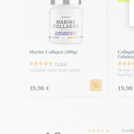
Marine Collagen (300g)
Collagè
Gélules)
75 Avis
Collagène marin haute qualité !
De type 1
PureWay
Prix
Prix
39,90 €
19,90
★★★★★
Excell