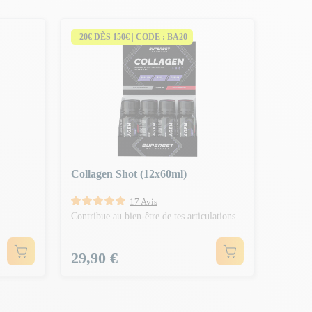
-20€ DÈS 150€ | CODE : BA20
Collagen Shot (12x60ml)
17 Avis
Contribue au bien-être de tes articulations
Prix
29,90 €