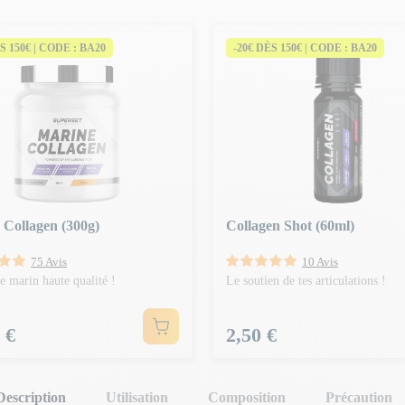
S 150€ | CODE : BA20
-20€ DÈS 150€ | CODE : BA20
 Collagen (300g)
Collagen Shot (60ml)
75 Avis
10 Avis
e marin haute qualité !
Le soutien de tes articulations !
Prix
 €
2,50 €
Description
Utilisation
Composition
Précaution