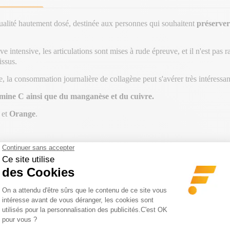
alité hautement dosé, destinée aux personnes qui souhaitent
préserver
e intensive, les articulations sont mises à rude épreuve, et il n'est pas 
issus.
e, la consommation journalière de collagène peut s'avérer très intéressan
tamine C ainsi que du manganèse et du cuivre.
et
Orange
.
GORIE
 OFFERT | CODE :
-20€ DÈS 150€ | CODE : BA20
CLEAR