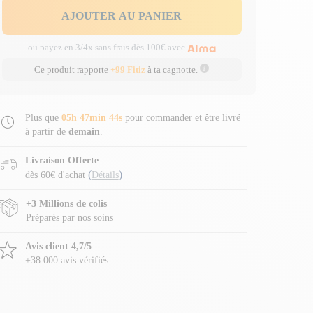
AJOUTER AU PANIER
ou payez en 3/4x sans frais dès 100€ avec
Ce produit rapporte
+99 Fitiz
à ta cagnotte.
Plus que
05h 47min 43s
pour commander et être livré
à partir de
demain
.
Livraison Offerte
(
)
dès 60€ d'achat
Détails
+3 Millions de colis
Préparés par nos soins
Avis client 4,7/5
+38 000 avis vérifiés