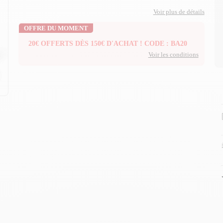
Voir plus de détails
OFFRE DU MOMENT
20€ OFFERTS DÈS 150€ D'ACHAT ! CODE : BA20
Voir les conditions
n
n