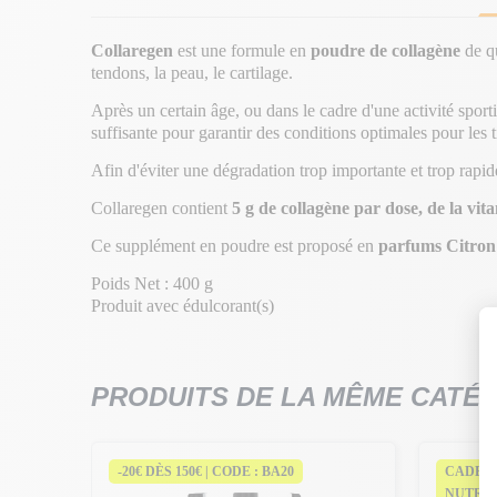
Collaregen
est une formule en
poudre de collagène
de qu
tendons, la peau, le cartilage.
Après un certain âge, ou dans le cadre d'une activité sportiv
suffisante pour garantir des conditions optimales pour les t
Afin d'éviter une dégradation trop importante et trop rapid
Collaregen contient
5 g de collagène par dose, de la vi
Ce supplément en poudre est proposé en
parfums Citron
Poids Net : 400 g
Produit avec édulcorant(s)
PRODUITS DE LA MÊME CATÉ
-20€ DÈS 150€ | CODE : BA20
CADEAU
NUTRA