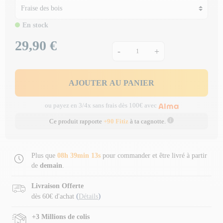
En stock
29,90 €
Prix
-
+
AJOUTER AU PANIER
ou payez en 3/4x sans frais dès 100€ avec
Ce produit rapporte
+90 Fitiz
à ta cagnotte.
Plus que
08h 39min 12s
pour commander et être livré à partir
de
demain
.
Livraison Offerte
(
)
dès 60€ d'achat
Détails
+3 Millions de colis