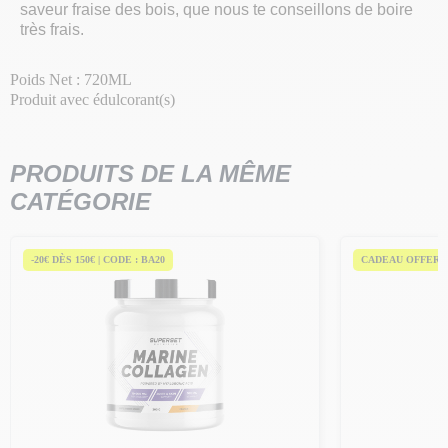
saveur fraise des bois, que nous te conseillons de boire
très frais.
Poids Net : 720ML
Produit avec édulcorant(s)
PRODUITS DE LA MÊME
CATÉGORIE
-20€ DÈS 150€ | CODE : BA20
CADEAU OFFERT 