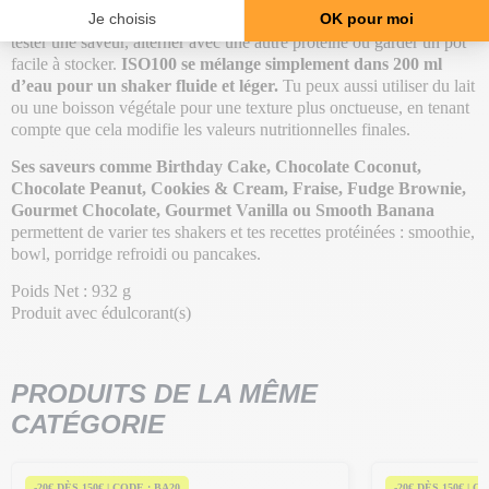
Le
format 932 g représente environ 31 portions
, idéal si tu veux
tester une saveur, alterner avec une autre protéine ou garder un pot
facile à stocker.
ISO100 se mélange simplement dans 200 ml
d’eau pour un shaker fluide et léger.
Tu peux aussi utiliser du lait
ou une boisson végétale pour une texture plus onctueuse, en tenant
compte que cela modifie les valeurs nutritionnelles finales.
Ses saveurs comme Birthday Cake, Chocolate Coconut,
Chocolate Peanut, Cookies & Cream, Fraise, Fudge Brownie,
Gourmet Chocolate, Gourmet Vanilla ou Smooth Banana
permettent de varier tes shakers et tes recettes protéinées : smoothie,
bowl, porridge refroidi ou pancakes.
Poids Net : 932 g
Produit avec édulcorant(s)
PRODUITS DE LA MÊME
CATÉGORIE
-20€ DÈS 150€ | CODE : BA20
-20€ DÈS 150€ | C