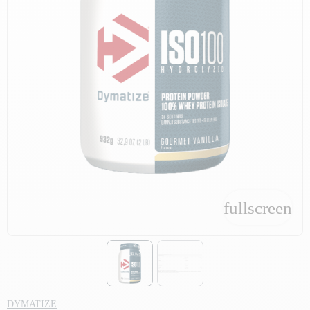
fullscreen
fullscreen
DYMATIZE