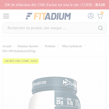
20€ de réduction dès 150€ d'achat sur tout le site | CODE :
BA20
0
Accueil
Nutrition Sportive
Protéines
Whey hydrolysée
ISO-100 Hydrolyzed (932g)
-20€ DÈS 150€ | CODE : BA20