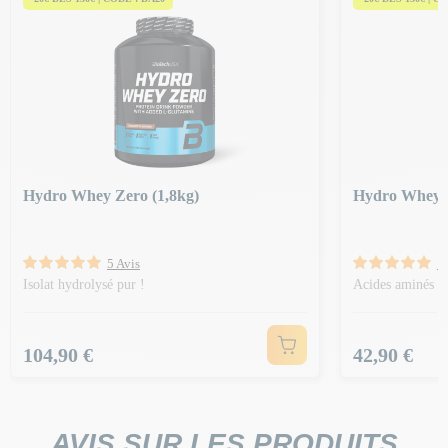
Hydro Whey Zero (1,8kg)
Hydro Whey Z
5 Avis
1 
Isolat hydrolysé pur !
Acides aminés aj
Prix
Prix
104,90 €
42,90 €
AVIS SUR LES PRODUITS