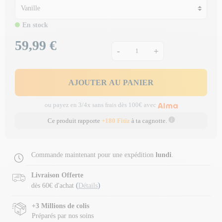
En stock
59,99 €
Prix
-
+
AJOUTER AU PANIER
ou payez en 3/4x sans frais dès 100€ avec
Ce produit rapporte
+180 Fitiz
à ta cagnotte.
Commande maintenant pour une expédition
lundi
.
Livraison Offerte
(
)
dès 60€ d'achat
Détails
+3 Millions de colis
Préparés par nos soins