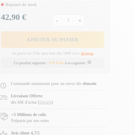
Rupture de stock
42,90 €
Prix
-
+
AJOUTER AU PANIER
ou payez en 3/4x sans frais dès 100€ avec
Ce produit rapporte
+129 Fitiz
à ta cagnotte.
Commande maintenant pour un envoi dès
demain
.
Livraison Offerte
(
)
dès 60€ d'achat
Détails
+3 Millions de colis
Préparés par nos soins
Avis client 4,7/5