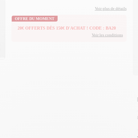
Voir plus de détails
OFFRE DU MOMENT
20€ OFFERTS DÈS 150€ D'ACHAT ! CODE : BA20
Voir les conditions
n
n