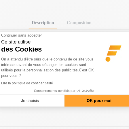
Description
Composition
 n°1 aux Etats-Unis sur les vêtements de bodybuilding !
lètes musclés qui souhaitent être à l'aise tout en mettant en valeur son
 son ambiance vintage, sa coupe, ses bords coupés bruts, ses coutures su
t respectueux de l'environnement.
si sur le côté droit et la griffe se situe au dos au niveau de la nuque.