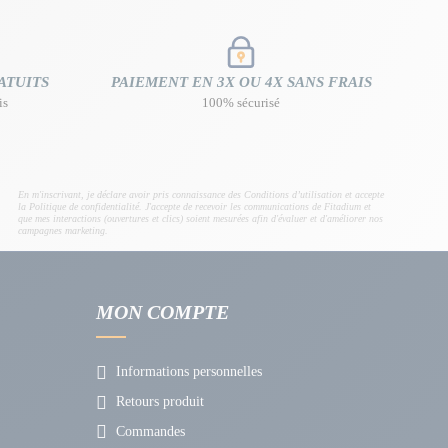
ATUITS
PAIEMENT EN 3X OU 4X SANS FRAIS
is
100% sécurisé
En m'inscrivant, je déclare avoir pris connaissance des Conditions d’utilisation et accepte
la Politique de confidentialité. J'accepte de recevoir les communications de Fitadium et
que mes interactions (ouvertures et clics) soient mesurées afin d'évaluer et d'améliorer nos
campagnes marketing.
MON COMPTE
Informations personnelles
Retours produit
Commandes