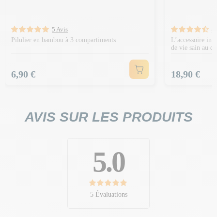
5 Avis
4 
Pilulier en bambou à 3 compartiments
L’accessoire ind
de vie sain au qu
Prix
Prix
6,90 €
18,90 €
AVIS SUR LES PRODUITS
5.0
5 Évaluations