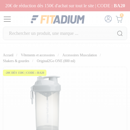
20€ de réduction dès 150€ d'achat sur tout le site | CODE :
BA20
0
Accueil
Vêtements et accessoires
Accessoires Musculation
Shakers & gourdes
Original2Go ONE (800 ml)
-20€ DÈS 150€ | CODE : BA20