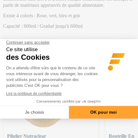
partir de matériaux approuvés de qualité alimentaire.
Existe 4 coloris : Rose, vert, bleu et gris
Capacité : 800ml / Gradué jusqu'à 600ml
PRODUITS DE LA MÊME
CATÉGORIE
CADEAU OFFERT | CODE : NUTRACLEAR
CADEAU OFFERT 
Pilulier Nutraclear
Bouteille En 