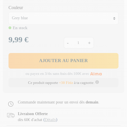
Couleur
En stock
9,99 €
Prix
-
+
AJOUTER AU PANIER
ou payez en 3/4x sans frais dès 100€ avec
Ce produit rapporte
+30 Fitiz
à ta cagnotte.
Commande maintenant pour un envoi dès
demain
.
Livraison Offerte
(
)
dès 60€ d'achat
Détails