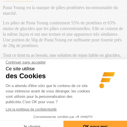
Pasta Young est la marque de pâtes protéinées incontournable du
marché.
Les pâtes de Pasta Young contiennent 55% de protéines et 65%
moins de glucides que les pâtes conventionnelles. Elle se cuisent de
la même façon et ont une texture et une apparence très similaires.
Une portion de 50g de Pasta Young est suffisante pour fournir près
de 28g de protéines.
Tout ce dont tu as besoin, une solution de repas faible en glucides,
riche en protéines et en fibres.
Poids Net : 250 g
PRODUITS DE LA MÊME
CATÉGORIE
-20€ DÈS 150€ | CODE : BA20
-20€ DÈS 150€ | C