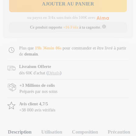
AJOUTER AU PANIER
ou payez en 3/4x sans frais dès 100€ avec
Ce produit rapporte
+16 Fitiz
à ta cagnotte.
Plus que
19h 36min 06s
pour commander et être livré à partir
de
demain
.
Livraison Offerte
(
)
dès 60€ d'achat
Détails
+3 Millions de colis
Préparés par nos soins
Avis client 4,7/5
+38 000 avis vérifiés
Description
Utilisation
Composition
Précaution