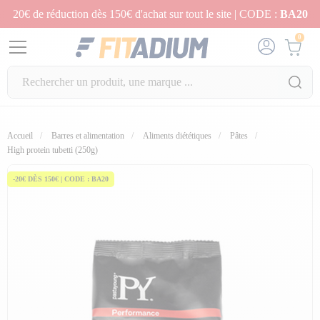
20€ de réduction dès 150€ d'achat sur tout le site | CODE :
BA20
0
Accueil
Barres et alimentation
Aliments diététiques
Pâtes
High protein tubetti (250g)
-20€ DÈS 150€ | CODE : BA20