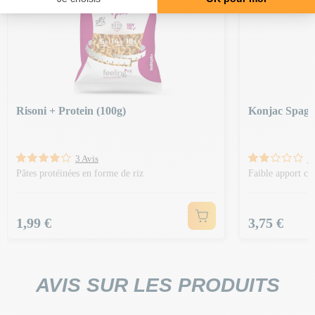
Risoni + Protein (100g)
Konjac Spaghe
3 Avis
1 
Pâtes protéinées en forme de riz
Faible apport ca
Prix
Prix
1,99 €
3,75 €
AVIS SUR LES PRODUITS