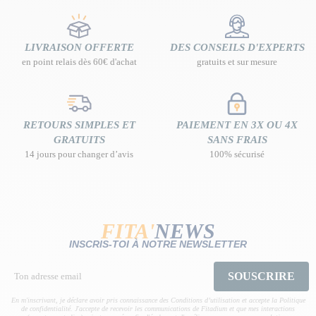
LIVRAISON OFFERTE
DES CONSEILS D'EXPERTS
en point relais dès 60€ d'achat
gratuits et sur mesure
RETOURS SIMPLES ET
PAIEMENT EN 3X OU 4X
GRATUITS
SANS FRAIS
14 jours pour changer d’avis
100% sécurisé
FITA'
NEWS
INSCRIS-TOI À NOTRE NEWSLETTER
SOUSCRIRE
En m'inscrivant, je déclare avoir pris connaissance des Conditions d’utilisation et accepte la Politique
de confidentialité. J'accepte de recevoir les communications de Fitadium et que mes interactions