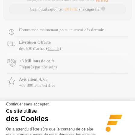
Ce produit rapporte
+28 Fitiz
à ta cagnotte.
Commande maintenant pour un envoi dès
demain
.
Livraison Offerte
(
)
dès 60€ d'achat
Détails
+3 Millions de colis
Préparés par nos soins
Avis client 4,7/5
+38 000 avis vérifiés
Description
Composition
Wrist wrap
de la marque
Scitec Accessoires
est un accessoire de
musculation
vendu par paire
permettant une
sécurité maximale
au niveau des poignets
lors de séances lourdes.