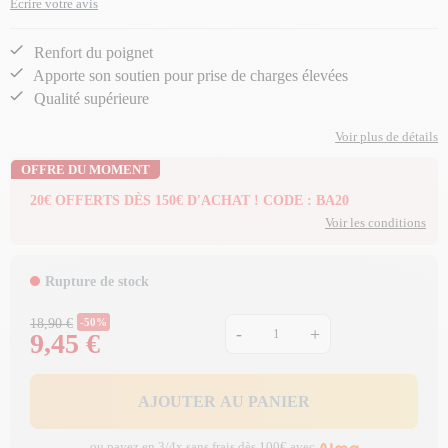
Écrire votre avis
Renfort du poignet
Apporte son soutien pour prise de charges élevées
Qualité supérieure
Voir plus de détails
OFFRE DU MOMENT
20€ OFFERTS DÈS 150€ D'ACHAT ! CODE : BA20
Voir les conditions
Rupture de stock
Prix Normal
18,90 €
-50%
-
+
9,45 €
Prix
AJOUTER AU PANIER
ou payez en 3/4x sans frais dès 100€ avec