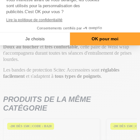
En effet, lorsque tu soulèves des charges lourdes, il est important de
garantir un
soutien et une stabilité à tes poignets
.
Son élasticité
permet de faire plusieurs fois le tour de tes poignets
assurant ainsi une forte fiabilité. De plus, Wrist wrap est
doté d'une
couture renforcée
.
Doux
au toucher
et
très confortable
, cette paire de Wrist wrap
t'accompagnera durant toutes tes séances d'entraînement de prises
lourdes.
Les bandes de protection Scitec Accessoires sont
réglables
facilement
et s'adaptent à
tous types de poignets
.
PRODUITS DE LA MÊME
CATÉGORIE
-20€ DÈS 150€ | CODE : BA20
-20€ DÈS 150€ | C