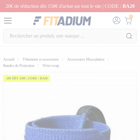
20€ de réduction dès 150€ d'achat sur tout le site | CODE :
BA20
0
Accueil
Vêtements et accessoires
Accessoires Musculation
Bandes de Protection
Wrist wrap
-20€ DÈS 150€ | CODE : BA20