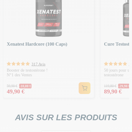
Xenatest Hardcore (100 Caps)
Cure Testoste
317 Avis
2
Booster de testostérone !
50 jours pour u
N°1 des Ventes
testostérone
Prix Normal
Prix Norm
59,90 €
119,80 €
-10,00 €
-29,90 €
Prix
Prix
49,90 €
89,90 €
AVIS SUR LES PRODUITS