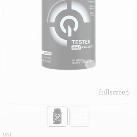
fullscreen
fullscreen
QNT