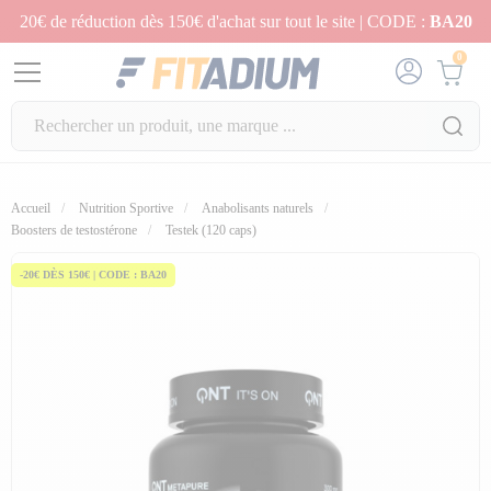
20€ de réduction dès 150€ d'achat sur tout le site | CODE :
BA20
0
Accueil
Nutrition Sportive
Anabolisants naturels
Boosters de testostérone
Testek (120 caps)
-20€ DÈS 150€ | CODE : BA20