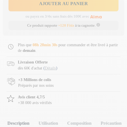
AJOUTER AU PANIER
ou payez en 3/4x sans frais dès 100€ avec
Ce produit rapporte
+120 Fitiz
à ta cagnotte.
Plus que
08h 28min 29s
pour commander et être livré à partir
de
demain
.
Livraison Offerte
(
)
dès 60€ d'achat
Détails
+3 Millions de colis
Préparés par nos soins
Avis client 4,7/5
+38 000 avis vérifiés
Description
Utilisation
Composition
Précaution