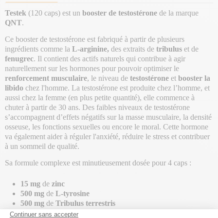
Testek
(120 caps) est un
booster de testostérone
de la marque
QNT
.
Ce booster de testostérone est fabriqué à partir de plusieurs
ingrédients comme la
L-arginine,
des extraits de
tribulus
et de
fenugrec
. Il contient des actifs naturels qui contribue à agir
naturellement sur les hormones pour pouvoir optimiser le
renforcement
musculaire
, le niveau de
testostérone
et
booster la
libido
chez l'homme. La testostérone est produite chez l’homme, et
aussi chez la femme (en plus petite quantité), elle commence à
chuter à partir de 30 ans. Des faibles niveaux de testostérone
s’accompagnent d’effets négatifs sur la masse musculaire, la densité
osseuse, les fonctions sexuelles ou encore le moral. Cette hormone
va également aider à réguler l'anxiété, réduire le stress et contribuer
à un sommeil de qualité.
Sa formule complexe est minutieusement dosée pour 4 caps :
15 mg
de
zinc
500 mg
de
L-tyrosine
500 mg
de
Tribulus terrestris
500 mg
de
L-arginine