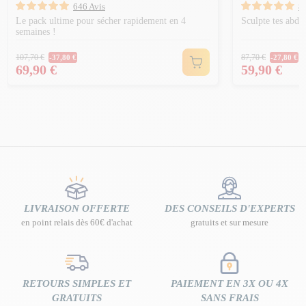
646 Avis
8
Le pack ultime pour sécher rapidement en 4
Sculpte tes abdo
semaines !
Prix Normal
Prix Norm
107,70 €
87,70 €
-37,80 €
-27,80 €
Prix
Prix
69,90 €
59,90 €
LIVRAISON OFFERTE
DES CONSEILS D'EXPERTS
en point relais dès 60€ d'achat
gratuits et sur mesure
RETOURS SIMPLES ET
PAIEMENT EN 3X OU 4X
GRATUITS
SANS FRAIS