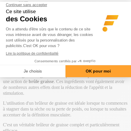
marque
QNT
.
Ce brûleur de graisse a été pensé avec les dernières technologies
européennes et américaines. La particularité du Riptek V2 est de
pouvoir proposer des effets de poussée immédiate d'énergie. Cet
effet est possible grâce à la présence de
80 mg
de
caféine
,
120 mg
de
thé vert
,
54 mg
de
niacine
et
60 mg
d'extrait de maté
. Ces
ingrédients connus pour leurs effets stimulants, vont t'apporter un
véritable
coup de fouet !
Riptek V2 est également un puissant brûleur de graisse, ces
différents ingrédients :
33 mg
de
resvératrol
,
30 mg
d'açai
, et ces
4 mg
d'extrait de maïs
vont permettre d'activer
la thermogenèse
.
La thermogenèse augmente la température corporelle et de ce fait
une action de
brûle graisse
. Ces ingrédients vont également avoir
de nombreux autres effets dont la réduction de l'appétit et la
stimulation.
L'utilisation d'un brûleur de graisse est idéale lorsque tu commences
à stagner dans ta sèche ou ta perte de poids, ou lorsque tu souhaites
accentuer de la définition musculaire.
C'est un véritable brûleur de graisse complet et particulièrement
efficace.