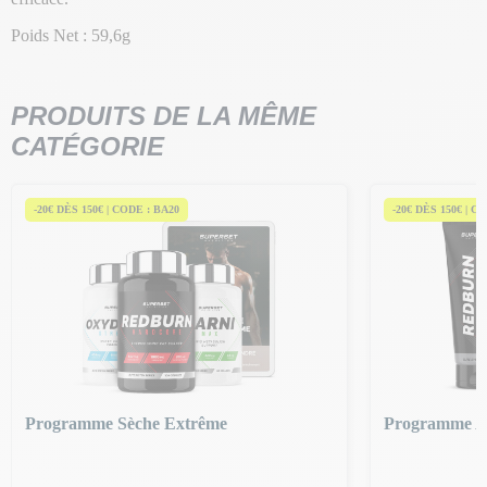
Poids Net : 59,6g
PRODUITS DE LA MÊME
CATÉGORIE
-20€ DÈS 150€ | CODE : BA20
-20€ DÈS 150€ | C
Programme Sèche Extrême
Programme A