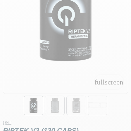
fullscreen
fullscreen
QNT
RIPTEK V2 (120 CAPS)