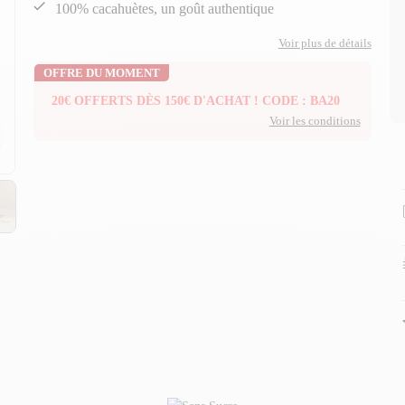
100% cacahuètes, un goût authentique
Voir plus de détails
OFFRE DU MOMENT
20€ OFFERTS DÈS 150€ D'ACHAT ! CODE : BA20
Voir les conditions
n
n