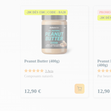
-20€ DÈS 150€ | CODE : BA20
PROMO
-20€ DÈ
Peanut Butter (400g)
Peanut B
(400g)
3 Avis
Composants naturels
Pur beurr
Prix
Prix
12,90 €
12,90