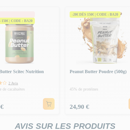
-20€ DÈS 150€ | CODE : BA20
S 150€ | CODE : BA20
utter Scitec Nutrition
Peanut Butter Poudre (500g)
2 Avis
e de cacahuètes
45% de protéines
Prix
 €
24,90 €
AVIS SUR LES PRODUITS