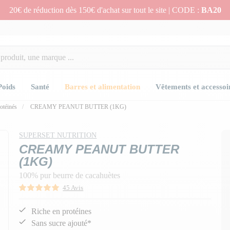
20€ de réduction dès 150€ d'achat sur tout le site | CODE :
BA20
Poids
Santé
Barres et alimentation
Vêtements et accessoi
otéinés
CREAMY PEANUT BUTTER (1KG)
n
n
n
n
n
SUPERSET NUTRITION
CREAMY PEANUT BUTTER
(1KG)
100% pur beurre de cacahuètes
45 Avis
Riche en protéines
Sans sucre ajouté*