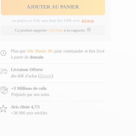
AJOUTER AU PANIER
ou payez en 3/4x sans frais dès 100€ avec
Ce produit rapporte
+45 Fitiz
à ta cagnotte.
Plus que
10h 39min 36s
pour commander et être livré
à partir de
demain
.
Livraison Offerte
(
)
dès 60€ d'achat
Détails
+3 Millions de colis
Préparés par nos soins
Avis client 4,7/5
+38 000 avis vérifiés