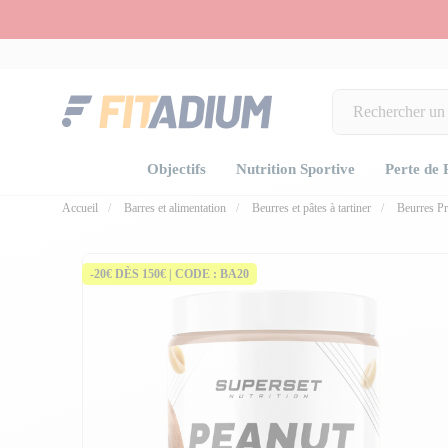
Objectifs
Nutrition Sportive
Perte de 
Accueil
Barres et alimentation
Beurres et pâtes à tartiner
Beurres Pr
fullscree
fullscree
fullscree
fullscree
fullscree
-20€ DÈS 150€ | CODE : BA20