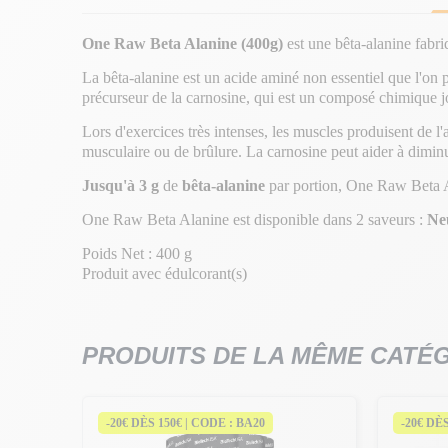
One Raw Beta Alanine (400g)
est une bêta-alanine fabr
La bêta-alanine est un acide aminé non essentiel que l'on 
précurseur de la carnosine, qui est un composé chimique jo
Lors d'exercices très intenses, les muscles produisent de l
musculaire ou de brûlure. La carnosine peut aider à diminue
Jusqu'à 3 g
de
bêta-alanine
par portion, One Raw Beta Al
One Raw Beta Alanine est disponible dans 2 saveurs :
Ne
Poids Net : 400 g
Produit avec édulcorant(s)
PRODUITS DE LA MÊME CATÉ
-20€ DÈS 150€ | CODE : BA20
-20€ DÈ