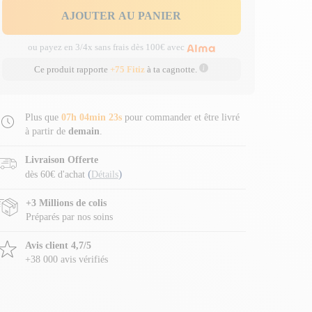
AJOUTER AU PANIER
ou payez en 3/4x sans frais dès 100€ avec
Ce produit rapporte
+75 Fitiz
à ta cagnotte.
Plus que
07h 04min 23s
pour commander et être livré
à partir de
demain
.
Livraison Offerte
(
)
dès 60€ d'achat
Détails
+3 Millions de colis
Préparés par nos soins
Avis client 4,7/5
+38 000 avis vérifiés