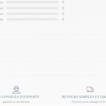
0
on
0
en
0
res
0
ble
 CONSEILS D'EXPERTS
RETOURS SIMPLES ET GR
gratuits et sur mesure
14 jours pour changer d’av