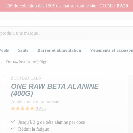
20€ de réduction dès 150€ d'achat sur tout le site | CODE :
BA20
Poids
Santé
Barres et alimentation
Vêtements et accessoi
One raw beta alanine (400g)
ZOOMAD LABS
ONE RAW BETA ALANINE
(400G)
Acide aminé ultra puissant
2 Avis
Jusqu'à 3 g de bêta alanine par dose
Réduit la fatigue