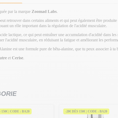
iquée par la marque
Zoomad Labs
.
peut retrouver dans certains aliments et qui peut également être produite
uant un rôle important dans la régulation de l'acidité musculaire.
'acide lactique, ce qui peut entraîner une accumulation d'acidité dans le
r l'acidité musculaire, en réduisant la fatigue et améliorant les perfor
anine est une formule pure de bêta-alanine, que tu peux associer à ta 
utre
et
Cerise
.
GORIE
S 150€ | CODE : BA20
-20€ DÈS 150€ | CODE : BA20