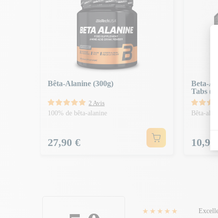
Bêta-Alanine (300g)
Beta-Al
Tabs (8
2 Avis
100% de bêta-alanine
Bêta-alan
Prix
Prix
27,90 €
10,99
★★★★★
Excell