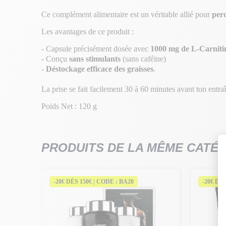
Ce complément alimentaire est un véritable allié pour
perd
Les avantages de ce produit :
- Capsule précisément dosée avec
1000 mg de L-Carniti
- Conçu
sans stimulants
(sans caféine)
-
Déstockage efficace des graisses
.
La prise se fait facilement 30 à 60 minutes avant ton entr
Poids Net : 120 g
PRODUITS DE LA MÊME CATÉ
-20€ DÈS 150€ | CODE : BA20
-20€ DÈ
lulite