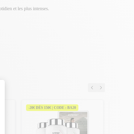
idien et les plus intenses.
-20€ DÈS 150€ | CODE : BA20
-20€ DÈS 
Programm