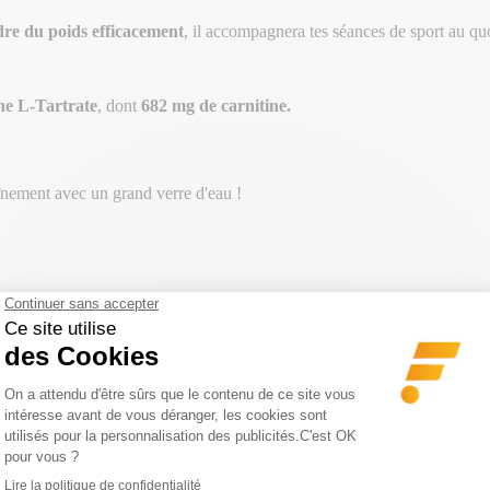
re du poids efficacement
, il accompagnera tes séances de sport au quot
ne L-Tartrate
, dont
682 mg de carnitine.
aînement avec un grand verre d'eau !
GORIE
S 150€ | CODE : BA20
-20€ DÈS 150€ | CODE : BA20