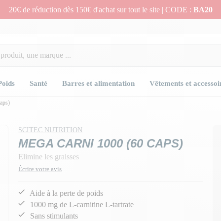
20€ de réduction dès 150€ d'achat sur tout le site | CODE :
BA20
Poids
Santé
Barres et alimentation
Vêtements et accessoi
aps)
SCITEC NUTRITION
MEGA CARNI 1000 (60 CAPS)
Elimine les graisses
Écrire votre avis
Aide à la perte de poids
1000 mg de L-carnitine L-tartrate
Sans stimulants