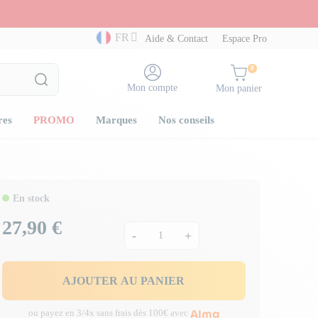
FR
Aide & Contact
Espace Pro
0
Mon compte
Mon panier
res
PROMO
Marques
Nos conseils
En stock
27,90 €
Prix
-
+
AJOUTER AU PANIER
ou payez en 3/4x sans frais dès 100€ avec