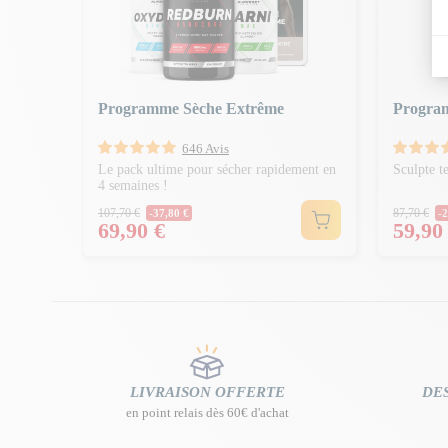
!
Programme Sèche Extrême
Progra
646 Avis
Le pack ultime pour sécher rapidement en
Sculpte t
4 semaines !
Prix Normal
Prix 
107,70 €
87,70 €
-37,80 €
-2
Prix
Prix
69,90 €
59,90
LIVRAISON OFFERTE
DES
en point relais dès 60€ d'achat