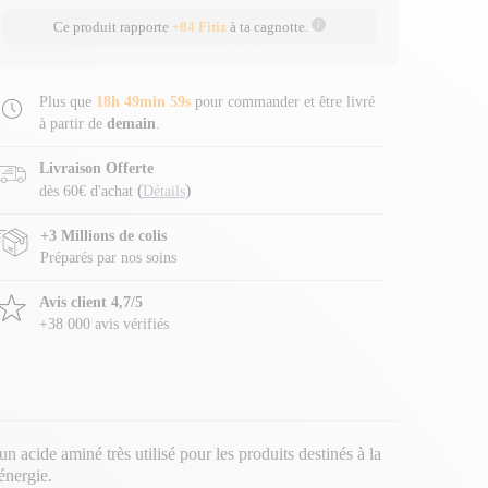
Ce produit rapporte
+84 Fitiz
à ta cagnotte.
Plus que
18h 49min 58s
pour commander et être livré
à partir de
demain
.
Livraison Offerte
(
)
dès 60€ d'achat
Détails
+3 Millions de colis
Préparés par nos soins
Avis client 4,7/5
+38 000 avis vérifiés
n acide aminé très utilisé pour les produits destinés à la
énergie.