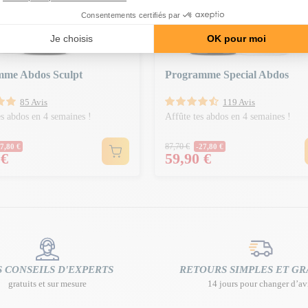
mme Abdos Sculpt
Programme Special Abdos
85 Avis
119 Avis
es abdos en 4 semaines !
Affûte tes abdos en 4 semaines !
Normal
Prix Normal
87,70 €
7,80 €
-27,80 €
Prix
 €
59,90 €
 CONSEILS D'EXPERTS
RETOURS SIMPLES ET GR
gratuits et sur mesure
14 jours pour changer d’av