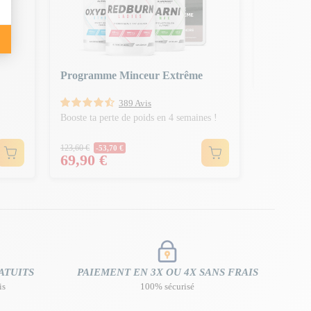
Sculpte tes
Prix N
87,70 €
-27,
Prix
59,90 
Programme Minceur Extrême
389 Avis
Booste ta perte de poids en 4 semaines !
Prix Normal
123,60 €
-53,70 €
Prix
69,90 €
ATUITS
PAIEMENT EN 3X OU 4X SANS FRAIS
is
100% sécurisé