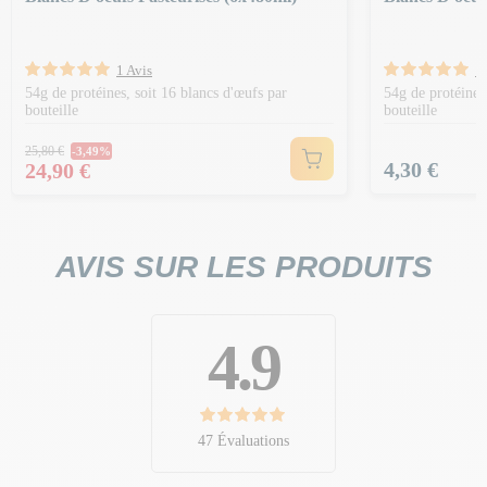
1 Avis
1 
54g de protéines, soit 16 blancs d'œufs par
54g de protéine
bouteille
bouteille
Prix Normal
25,80 €
-3,49%
Prix
Prix
4,30 €
24,90 €
AVIS SUR LES PRODUITS
4.9
47 Évaluations