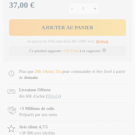
37,00 €
Prix
-
+
AJOUTER AU PANIER
ou payez en 3/4x sans frais dès 100€ avec
Ce produit rapporte
+111 Fitiz
à ta cagnotte.
Plus que
20h 14min 33s
pour commander et être livré à partir
de
demain
.
Livraison Offerte
(
)
dès 60€ d'achat
Détails
+3 Millions de colis
Préparés par nos soins
Avis client 4,7/5
+38 000 avis vérifiés