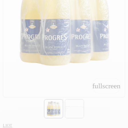
fullscreen
fullscreen
LIOT