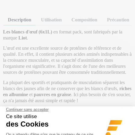
Description
Utilisation
Composition
Précaution
Les blancs d'œuf (6x1L)
en format pack, sont fabriqués par la
marque
Liot
.
L'œuf est une excellente source de protéines de référence et de
qualité. En effet, il contient plusieurs acides aminés indispensables à
la croissance musculaire, et sa capacité d'assimilation dans
l'organisme est significative. Il s'agit donc de l'une des meilleures
sources de protéines pouvant être consommée traditionnellement.
La plupart des sportifs et pratiquants de musculation séparent les
blancs des jaunes afin de ne conserver que les blancs d'œufs,
riches
en albumine
et
pauvres en graisse
. Ici plus besoin de s'en soucier,
ça n'a jamais été aussi simple et rapide !
La contenance d'une bouteille de 1 litre correspond à
32 blancs
d'œufs
, soit
192 blancs d'œufs
au total dans le pack. Cela s'avère
plus économique et évite le gaspillage en jetant les jaunes d'œuf des
œufs classiques. Avec cette solution, tu conserves le meilleur du
blanc d'œuf !