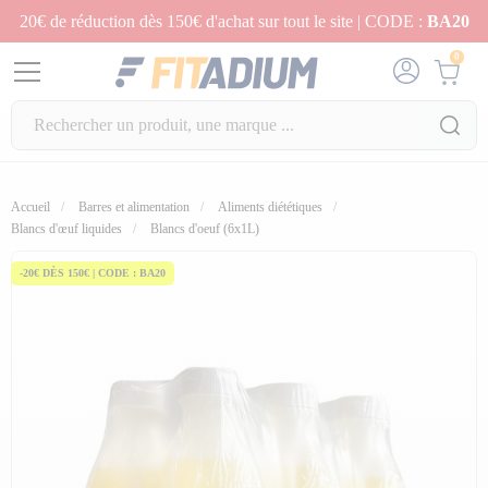
20€ de réduction dès 150€ d'achat sur tout le site | CODE :
BA20
0
Accueil
Barres et alimentation
Aliments diététiques
Blancs d'œuf liquides
Blancs d'oeuf (6x1L)
-20€ DÈS 150€ | CODE : BA20