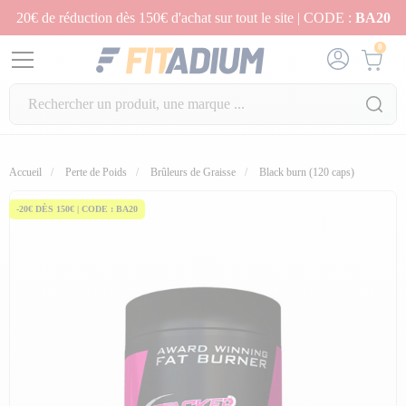
20€ de réduction dès 150€ d'achat sur tout le site | CODE :
BA20
0
Accueil
Perte de Poids
Brûleurs de Graisse
Black burn (120 caps)
-20€ DÈS 150€ | CODE : BA20