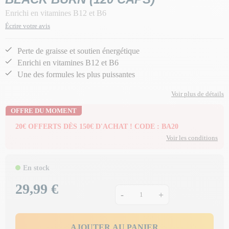
Enrichi en vitamines B12 et B6
Écrire votre avis
Perte de graisse et soutien énergétique
Enrichi en vitamines B12 et B6
Une des formules les plus puissantes
Voir plus de détails
OFFRE DU MOMENT
20€ OFFERTS DÈS 150€ D'ACHAT ! CODE : BA20
Voir les conditions
En stock
29,99 €
Prix
-
+
AJOUTER AU PANIER