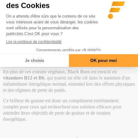
Le
Black Burn (120 caps)
est un brûleur de graisse de la marque
Stacker2
, très apprécié pour son efficacité et sa popularité.
Reconnue comme l'une des formules les plus puissantes sur le
marché, elle se distingue par une sélection minutieuse d'ingrédients
naturels, assurant des résultats supérieurs. Sa composition comprend
des extraits de feuilles de thé vert, de maté, de vigne, de fruit de
nopal, de graines de guarana et de fruit de piment doux.
Ensemble, ces ingrédients offrent une action antioxydante, stimulent
l'organisme et améliorent le métabolisme.
En plus de ces extraits végétaux, Black Burn est enrichi en
vitamines B12 et B6
, qui jouent un rôle clé dans le maintien d'un
métabolisme énergétique normal, essentiel lors des efforts physiques
et des régimes de perte de poids.
Ce brûleur de graisse est donc un complément extrêmement
complet pour ceux qui recherchent une solution efficace pour
atteindre leurs objectifs de perte de graisse et de soutien
énergétique.