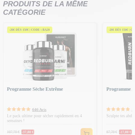
PRODUITS DE LA MÊME
CATÉGORIE
-20€ DÈS 150€ | CODE : BA20
-20€ DÈS 150€ | C
Programme Sèche Extrême
Programme A
646 Avis
8
Le pack ultime pour sécher rapidement en 4
Sculpte tes abdo
semaines !
Prix Normal
Prix Norm
107,70 €
87,70 €
-37,80 €
-27,80 €