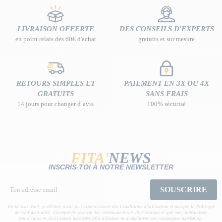
LIVRAISON OFFERTE
DES CONSEILS D'EXPERTS
en point relais dès 60€ d'achat
gratuits et sur mesure
RETOURS SIMPLES ET
PAIEMENT EN 3X OU 4X
GRATUITS
SANS FRAIS
14 jours pour changer d’avis
100% sécurisé
FITA'
NEWS
INSCRIS-TOI À NOTRE NEWSLETTER
SOUSCRIRE
En m'inscrivant, je déclare avoir pris connaissance des Conditions d’utilisation et accepte la Politique
de confidentialité. J'accepte de recevoir les communications de Fitadium et que mes interactions
(ouvertures et clics) soient mesurées afin d'évaluer et d'améliorer nos campagnes marketing.