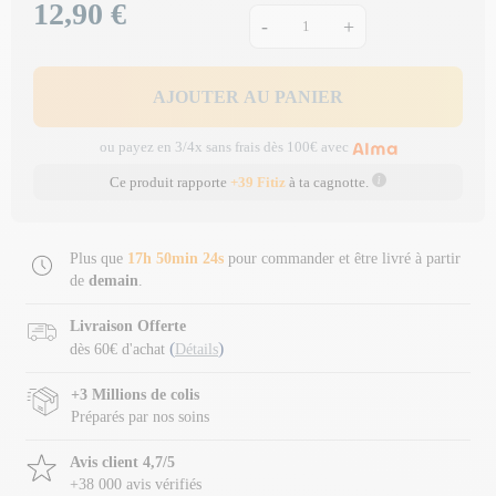
12,90 €
Prix
-
+
AJOUTER AU PANIER
ou payez en 3/4x sans frais dès 100€ avec
Ce produit rapporte
+39 Fitiz
à ta cagnotte.
Plus que
17h 50min 23s
pour commander et être livré à partir
de
demain
.
Livraison Offerte
(
)
dès 60€ d'achat
Détails
+3 Millions de colis
Préparés par nos soins
Avis client 4,7/5
+38 000 avis vérifiés