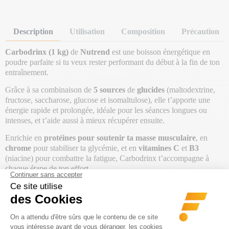
Description
Utilisation
Composition
Précaution
Carbodrinx (1 kg)
de
Nutrend
est une boisson énergétique en
poudre parfaite si tu veux rester performant du début à la fin de ton
entraînement.
Grâce à sa combinaison de
5 sources
de
glucides
(maltodextrine,
fructose, saccharose, glucose et isomaltulose), elle t’apporte une
énergie rapide et prolongée, idéale pour les séances longues ou
intenses, et t’aide aussi à mieux récupérer ensuite.
Enrichie en
protéines pour soutenir ta masse musculaire
, en
chrome
pour stabiliser ta glycémie, et en
vitamines C
et
B3
(niacine) pour combattre la fatigue, Carbodrinx t’accompagne à
chaque étape de ton effort.
Tu peux la consommer
avant
,
pendant
ou
après ta séance
, selon
tes besoins : un vrai coup de pouce pour performer et récupérer
efficacement.
Disponible en deux saveurs fraîches :
Citron
et
Pastèque
.