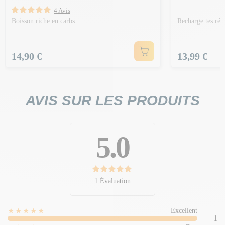
4 Avis
Boisson riche en carbs
Recharge tes rés
Prix
Prix
14,90 €
13,99 €
AVIS SUR LES PRODUITS
5.0
1 Évaluation
★★★★★
Excellent
1