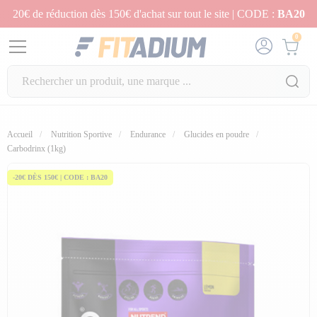
20€ de réduction dès 150€ d'achat sur tout le site | CODE :
BA20
0
Accueil
Nutrition Sportive
Endurance
Glucides en poudre
fullscreen
Carbodrinx (1kg)
-20€ DÈS 150€ | CODE : BA20