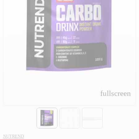
fullscreen
fullscreen
NUTREND