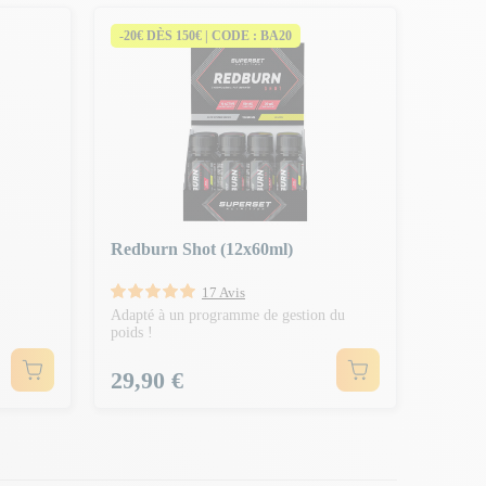
-20€ DÈS 150€ | CODE : BA20
Redburn Shot (12x60ml)
17 Avis
Adapté à un programme de gestion du
poids !
Prix
29,90 €