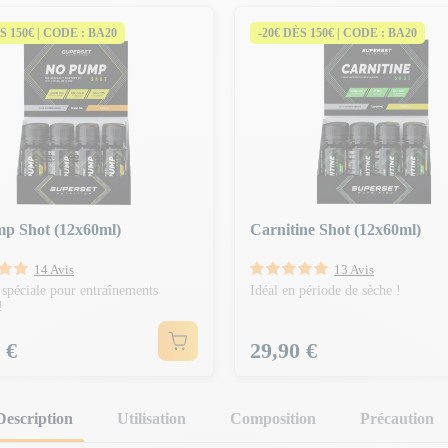
S 150€ | CODE : BA20
-20€ DÈS 150€ | CODE : BA20
p Shot (12x60ml)
Carnitine Shot (12x60ml)
14 Avis
13 Avis
spéciale pour entraînements
Idéal en période de sèche !
!
Prix
 €
29,90 €
Description
Utilisation
Composition
Précaution