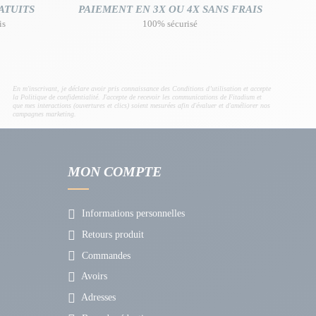
ATUITS
PAIEMENT EN 3X OU 4X SANS FRAIS
is
100% sécurisé
En m'inscrivant, je déclare avoir pris connaissance des Conditions d’utilisation et accepte
la Politique de confidentialité. J'accepte de recevoir les communications de Fitadium et
que mes interactions (ouvertures et clics) soient mesurées afin d'évaluer et d'améliorer nos
campagnes marketing.
MON COMPTE
Informations personnelles
Retours produit
Commandes
Avoirs
Adresses