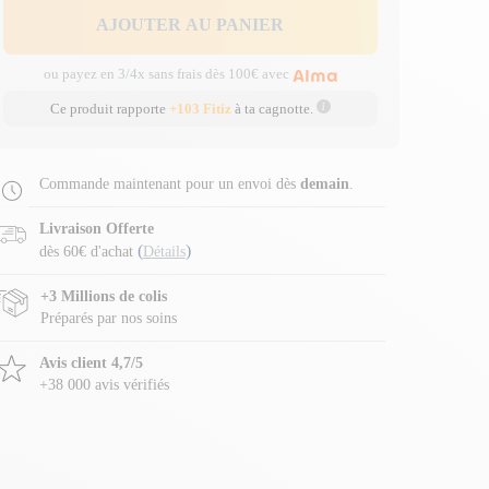
AJOUTER AU PANIER
ou payez en 3/4x sans frais dès 100€ avec
Ce produit rapporte
+103 Fitiz
à ta cagnotte.
Commande maintenant pour un envoi dès
demain
.
Livraison Offerte
(
)
dès 60€ d'achat
Détails
+3 Millions de colis
Préparés par nos soins
Avis client 4,7/5
+38 000 avis vérifiés