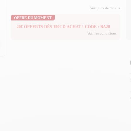
Voir plus de détails
OFFRE DU MOMENT
20€ OFFERTS DÈS 150€ D'ACHAT ! CODE : BA20
Voir les conditions
n
n