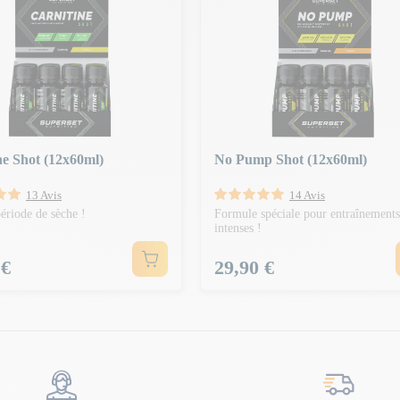
ne Shot (12x60ml)
No Pump Shot (12x60ml)
13 Avis
14 Avis
période de sèche !
Formule spéciale pour entraînements
intenses !
Prix
 €
29,90 €