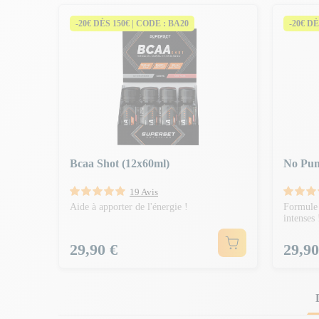
-20€ DÈS 150€ | CODE : BA20
-20€ DÈ
Bcaa Shot (12x60ml)
No Pum
19 Avis
Aide à apporter de l'énergie !
Formule 
intenses 
Prix
Prix
29,90 €
29,90