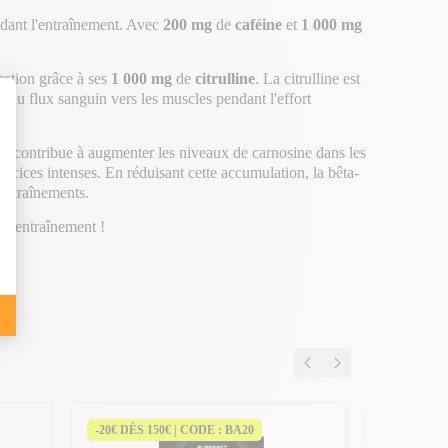
ndant l'entraînement. Avec
200 mg
de
caféine
et
1 000 mg
estion grâce à ses
1 000 mg
de
citrulline
. La citrulline est
n du flux sanguin vers les muscles pendant l'effort
, il contribue à augmenter les niveaux de carnosine dans les
rcices intenses. En réduisant cette accumulation, la bêta-
 entraînements.
 l'entraînement !
-20€ DÈS 150€ | CODE : BA20
-20€ DÈS 