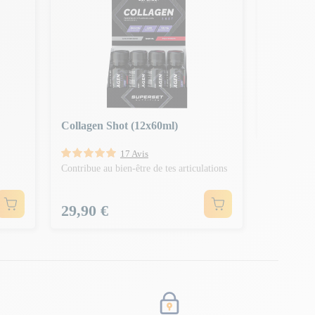
Bcaa Sho
Aide à appo
Prix
29,90 
Collagen Shot (12x60ml)
17 Avis
Contribue au bien-être de tes articulations
Prix
29,90 €