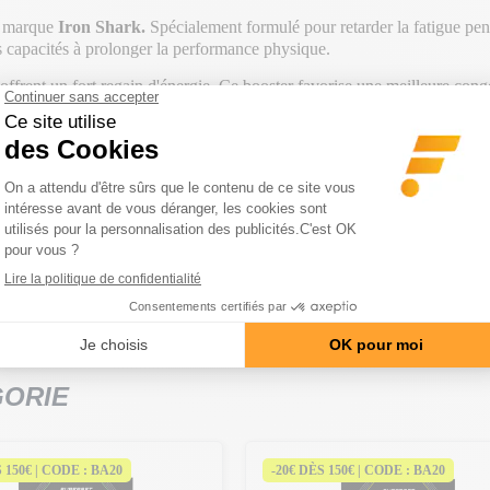
a marque
Iron Shark.
Spécialement formulé pour retarder la fatigue pe
es capacités à prolonger la performance physique.
offrent un fort regain d'énergie. Ce booster favorise une meilleure cong
 corps, et favoriser la vasodilatation, permettant ainsi une augmentatio
rer les capacités physiques. En effet, grâce à la présence de bêta alanine
 à neutraliser l'accumulation d'acide lactique pendant les séances d'exe
atigue musculaire, permettant ainsi une meilleure endurance lors de tes
une expérience gustative agréable en plus de ses nombreux bienfaits pour
GORIE
S 150€ | CODE : BA20
-20€ DÈS 150€ | CODE : BA20