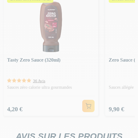
Tasty Zero Sauce (320ml)
Zero Sauce (
36 Avis
Sauces zéro calorie ultra gourmandes
Sauces allégée 
Prix
Prix
4,20 €
9,90 €
AVIS SUR LES PRODUITS