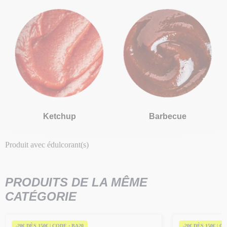
Ketchup
Barbecue
Produit avec édulcorant(s)
PRODUITS DE LA MÊME
CATÉGORIE
-20€ DÈS 150€ | CODE : BA20
-20€ DÈS 150€ | C