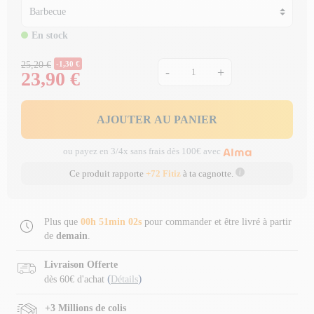
En stock
Prix Normal
25,20 €
-1,30 €
-
+
23,90 €
Prix
AJOUTER AU PANIER
ou payez en 3/4x sans frais dès 100€ avec
Ce produit rapporte
+72 Fitiz
à ta cagnotte.
Plus que
00h 51min 01s
pour commander et être livré à partir
de
demain
.
Livraison Offerte
(
)
dès 60€ d'achat
Détails
+3 Millions de colis