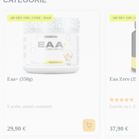
-20€ DÈS 150€ | CODE : BA20
-20€ DÈS 150€ | C
Eaa+ (350g)
Eaa Zero (35
1
9 acides aminés essentiels
Enrichi en L-Gl
Prix
Prix
29,90 €
37,90 €