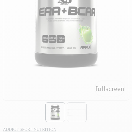
fullscreen
fullscreen
ADDICT SPORT NUTRITION