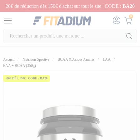
20€ de réduction dès 150€ d'achat sur tout le site | CODE :
BA20
0
Accueil
Nutrition Sportive
BCAA & Acides Aminés
EAA
EAA + BCAA (350g)
-20€ DÈS 150€ | CODE : BA20