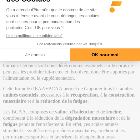
Prix
25,90 €
Description
Utilisation
Composition
Précaution
EAA + BCAA (350g)
est un produit à bases d'acides aminés à
chaîne ramifiée (BCAA), fabriqué par la marque
Addict Sport
Nutrition
.
Les acides aminés sont des éléments constitutifs essentiels du corps
humain. Certains sont considérés comme essentiels car le corps ne
peut pas les produire lui-même et ils doivent donc être apportés par
l'alimentation ou la supplémentation.
Cette formule d'EAA+BCAA permet de t'apporter tous les
acides
aminés essentiels
nécessaires à la
récupération
, à la
construction
musculaire
et à la
réduction de la fatigue
.
Les BCAA, composés de
valine
,
d'isoleucine
et de
leucine
,
contribuent à la réduction de la
dégradation musculaire
et de la
fatigue
pendant l'entraînement. En effet, ces acides aminés
stimulent la synthèse des protéines musculaires, améliorent les
performances sportives et favorisent la récupération post-