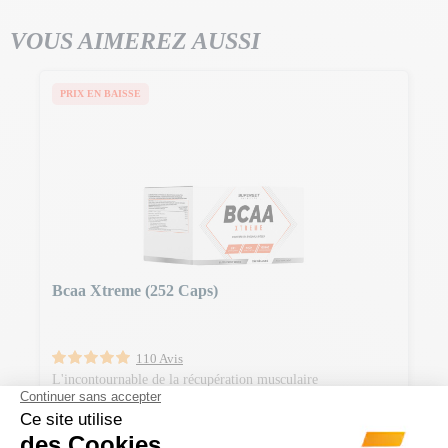
VOUS AIMEREZ AUSSI
PRIX EN BAISSE
Bcaa Xtreme (252 Caps)
110 Avis
L'incontournable de la récupération musculaire
Prix Normal
29,90 €
-4,00 €