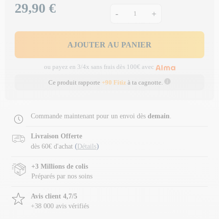
29,90 €
Prix
-
+
AJOUTER AU PANIER
ou payez en 3/4x sans frais dès 100€ avec
Ce produit rapporte
+90 Fitiz
à ta cagnotte.
Commande maintenant pour un envoi dès
demain
.
Livraison Offerte
(
)
dès 60€ d'achat
Détails
+3 Millions de colis
Préparés par nos soins
Avis client 4,7/5
+38 000 avis vérifiés